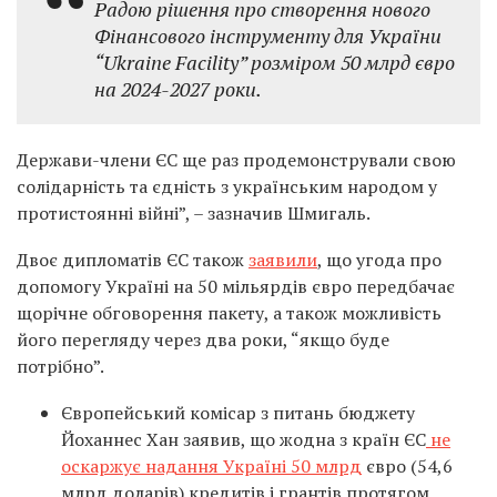
Радою рішення про створення нового
Фінансового інструменту для України
“Ukraine Facility” розміром 50 млрд євро
на 2024-2027 роки.
Держави-члени ЄС ще раз продемонстрували свою
солідарність та єдність з українським народом у
протистоянні війні”, – зазначив Шмигаль.
Двоє дипломатів ЄС також
заявили
, що угода про
допомогу Україні на 50 мільярдів євро передбачає
щорічне обговорення пакету, а також можливість
його перегляду через два роки, “якщо буде
потрібно”.
Європейський комісар з питань бюджету
Йоханнес Хан заявив, що жодна з країн ЄС
не
оскаржує надання Україні 50 млрд
євро (54,6
млрд доларів) кредитів і грантів протягом