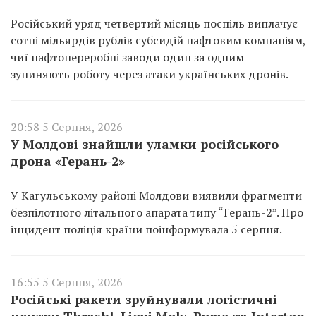
Російський уряд четвертий місяць поспіль виплачує
сотні мільярдів рублів субсидій нафтовим компаніям,
чиї нафтопереробні заводи один за одним
зупиняють роботу через атаки українських дронів.
20:58 5 Серпня, 2026
У Молдові знайшли уламки російського
дрона «Герань-2»
У Кагульському районі Молдови виявили фрагменти
безпілотного літального апарата типу “Герань-2”. Про
інцидент поліція країни поінформувала 5 серпня.
16:55 5 Серпня, 2026
Російські ракети зруйнували логістичні
центри Thrash!, Liqui Moly, Puma та Intertop