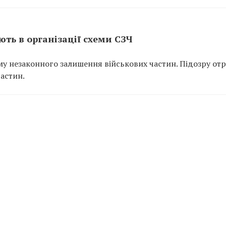
ть в організації схеми СЗЧ
у незаконного залишення військових частин. Підозру от
частин.