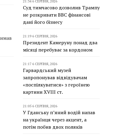
21:34 6 СЕРПНЯ, 2026
Суд тимчасово дозволив Трампу
не розкривати BBC фінансові
дані його бізнесу
21:19 6 СЕРПНЯ, 2026
римав
Президент Камеруну понад два
місяці перебуває за кордоном
21:17 6 СЕРПНЯ, 2026
Гарвардський музей
запропонував відвідувачам
«поспілкуватися» з героїнею
картини XVIII ст.
21:05 6 СЕРПНЯ, 2026
У Гданську п’яний водій напав
на українця через акцент, а
потім побив двох поляків