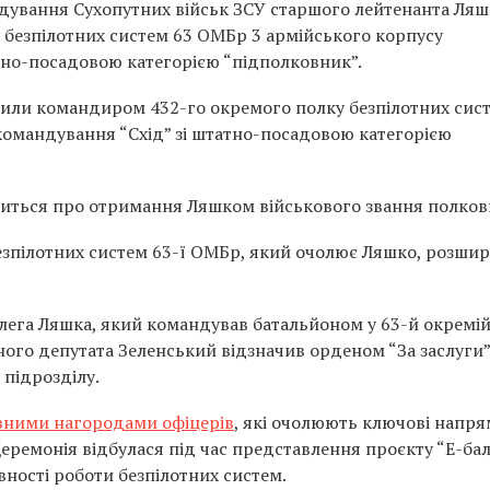
ндування Сухопутних військ ЗСУ старшого лейтенанта Ляш
 безпілотних систем 63 ОМБр 3 армійського корпусу
тно-посадовою категорією “підполковник”.
чили командиром 432-го окремого полку безпілотних сис
командування “Схід” зі штатно-посадовою категорією
овиться про отримання Ляшком військового звання полков
безпілотних систем 63-ї ОМБр, який очолює Ляшко, розши
ега Ляшка, який командував батальйоном у 63-й окремі
ого депутата Зеленський відзначив орденом “За заслуги” 
 підрозділу.
вними нагородами офіцерів
, які очолюють ключові напр
Церемонія відбулася під час представлення проєкту “Е-бал
вності роботи безпілотних систем.