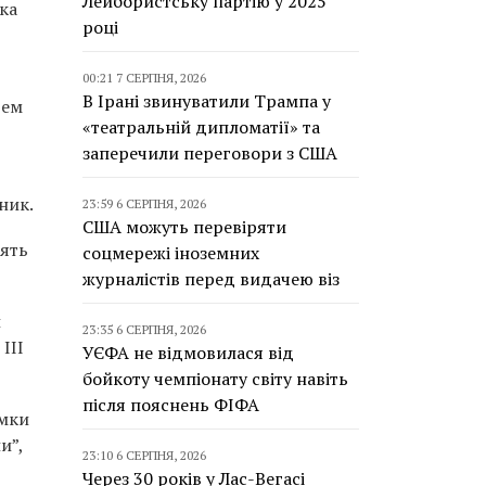
Лейбористську партію у 2025
ка
році
00:21 7 СЕРПНЯ, 2026
В Ірані звинуватили Трампа у
тем
«театральній дипломатії» та
заперечили переговори з США
ник.
23:59 6 СЕРПНЯ, 2026
США можуть перевіряти
рять
соцмережі іноземних
журналістів перед видачею віз
й
23:35 6 СЕРПНЯ, 2026
III
УЄФА не відмовилася від
бойкоту чемпіонату світу навіть
після пояснень ФІФА
ямки
и”,
23:10 6 СЕРПНЯ, 2026
Через 30 років у Лас-Вегасі