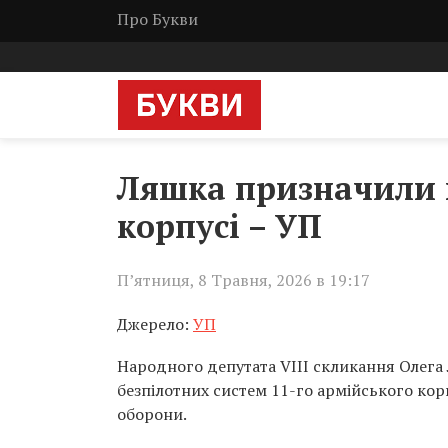
Про Букви
Ляшка призначили 
корпусі – УП
П’ятниця, 8 Травня, 2026 в 19:17
Джерело:
УП
Народного депутата VIII скликання Олег
безпілотних систем 11-го армійського кор
оборони.