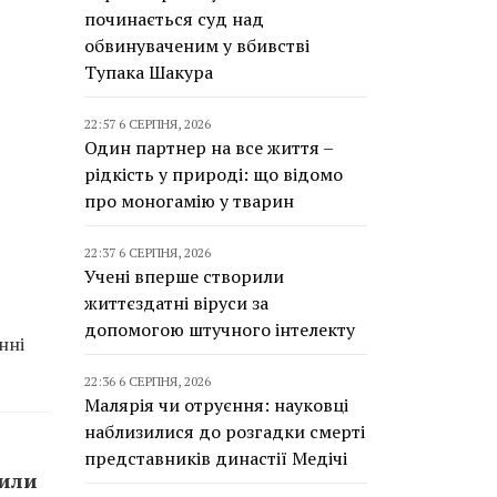
починається суд над
обвинуваченим у вбивстві
Тупака Шакура
22:57 6 СЕРПНЯ, 2026
Один партнер на все життя –
рідкість у природі: що відомо
про моногамію у тварин
22:37 6 СЕРПНЯ, 2026
Учені вперше створили
життєздатні віруси за
допомогою штучного інтелекту
нні
22:36 6 СЕРПНЯ, 2026
Малярія чи отруєння: науковці
наблизилися до розгадки смерті
представників династії Медічі
сили