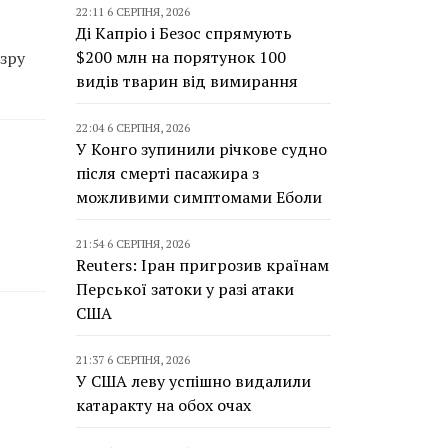
22:11 6 СЕРПНЯ, 2026
Ді Капріо і Безос спрямують
$200 млн на порятунок 100
зру
видів тварин від вимирання
22:04 6 СЕРПНЯ, 2026
У Конго зупинили річкове судно
після смерті пасажира з
можливими симптомами Еболи
21:54 6 СЕРПНЯ, 2026
Reuters: Іран пригрозив країнам
Перської затоки у разі атаки
США
21:37 6 СЕРПНЯ, 2026
У США леву успішно видалили
катаракту на обох очах