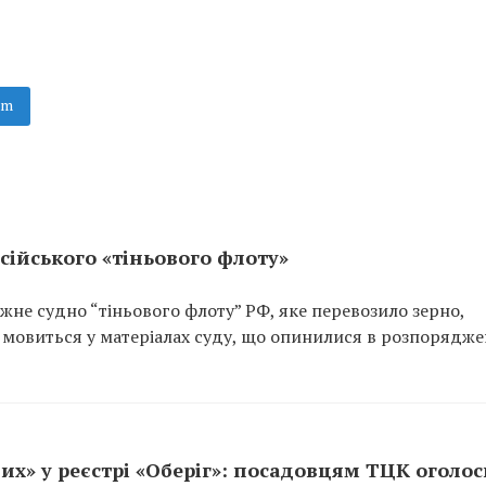
am
сійського «тіньового флоту»
не судно “тіньового флоту” РФ, яке перевозило зерно,
 мовиться у матеріалах суду, що опинилися в розпорядже
их» у реєстрі «Оберіг»: посадовцям ТЦК оголо