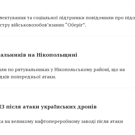
ектування та соціальної підтримки повідомили про підо
тру військовозобов’язаних “Оберіг”.
вальників на Нікопольщині
или по рятувальниках у Нікопольському районі, що на
ідків попередньої атаки.
ПЗ після атаки українських дронів
ежа на великому нафтопереробному заводі після атаки