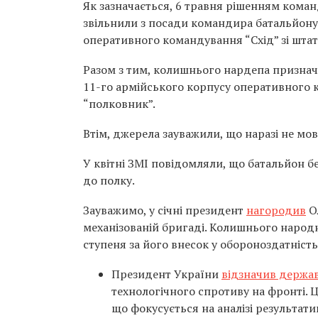
Як зазначається, 6 травня рішенням кома
звільнили з посади командира батальйону
оперативного командування “Схід” зі шта
Разом з тим, колишнього нардепа призна
11-го армійського корпусу оперативного 
“полковник”.
Втім, джерела зауважили, що наразі не м
У квітні ЗМІ повідомляли, що батальйон 
до полку.
Зауважимо, у січні президент
нагородив
Ол
механізованій бригаді. Колишнього народн
ступеня за його внесок у обороноздатність
Президент України
відзначив держа
технологічного спротиву на фронті. 
що фокусується на аналізі результати