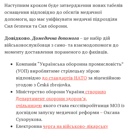
Наступним кроком буде затвердження нових табелів
оснащення відповідно до обсягів медичної
допомоги, що має уніфікувати медичні підрозділи
Сил безпеки та Сил оборони.
Довідково.
Домедична допомога
– це набір дій
військовослужбовця з само- та взаємодопомоги до
моменту доставлення пораненого до фахівців.
Компанія “Українська оборонна промисловість”
(УОП) вироблятиме стрілецьку зброю
відповідно
до стандартів НАТО
за ліцензійною
угодою з Česká zbrojovka.
Міністерство оборони України
створило
Департамент охорони здоров’я,
очільницею
якого стала ексспівробітниця МОЗ із
досвідом запуску медичної реформи – Оксана
Сухорукова.
Електронна
черга на військово-лікарську