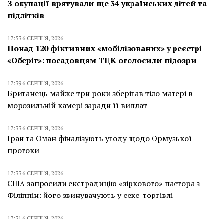
З окупації врятували ще 34 українських дітей та
підлітків
17:53 6 СЕРПНЯ, 2026
Понад 120 фіктивних «мобілізованих» у реєстрі
«Оберіг»: посадовцям ТЦК оголосили підозри
17:39 6 СЕРПНЯ, 2026
Британець майже три роки зберігав тіло матері в
морозильній камері заради її виплат
17:33 6 СЕРПНЯ, 2026
Іран та Оман фіналізують угоду щодо Ормузької
протоки
17:33 6 СЕРПНЯ, 2026
США запросили екстрадицію «зіркового» пастора з
Філіппін: його звинувачують у секс-торгівлі
17:31 6 СЕРПНЯ, 2026