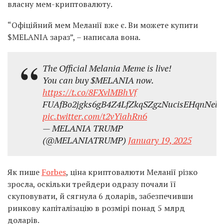
власну мем-криптовалюту.
“Офіційний мем Меланії вже є. Ви можете купити
$MELANIA зараз”, – написала вона.
The Official Melania Meme is live!
You can buy $MELANIA now.
https://t.co/8FXvlMBhVf
FUAfBo2jgks6gB4Z4LfZkqSZgzNucisEHqnNeb
pic.twitter.com/t2vYiahRn6
— MELANIA TRUMP
(@MELANIATRUMP)
January 19, 2025
Як пише
Forbes
, ціна криптовалюти Меланії різко
зросла, оскільки трейдери одразу почали її
скуповувати, й сягнула 6 доларів, забезпечивши
ринкову капіталізацію в розмірі понад 5 млрд
доларів.