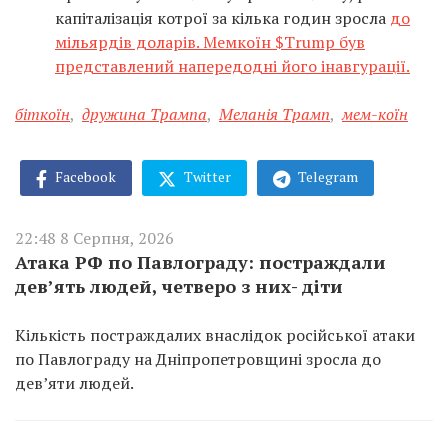
капіталізація котрої за кілька годин зросла
до
мільярдів доларів. Мемкоїн $Trump був
представлений напередодні його інавгурації.
біткоїн
,
дружина Трампа
,
Меланія Трамп
,
мем-коїн
Facebook
Twitter
Telegram
22:48 8 Серпня, 2026
Атака РФ по Павлограду: постраждали
дев’ять людей, четверо з них- діти
Кількість постраждалих внаслідок російської атаки
по Павлограду на Дніпропетровщині зросла до
дев’яти людей.