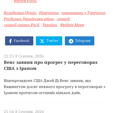
проти Росії.
Володимир Путін
,
Німеччина
,
перемовини у Туреччині
,
Російсько-Українська війна
,
санкції
,
санкції проти Росії
,
Україна
,
Фрідріх Мерц
Facebook
Twitter
Telegram
22:25 8 Серпня, 2026
Венс заявив про прогрес у переговорах
США з Іраном
Віцепрезидент США Джей Ді Венс заявив, що
Вашингтон досяг певного прогресу в переговорах з
Іраном протягом останніх кількох днів.
21:56 8 Серпня, 2026