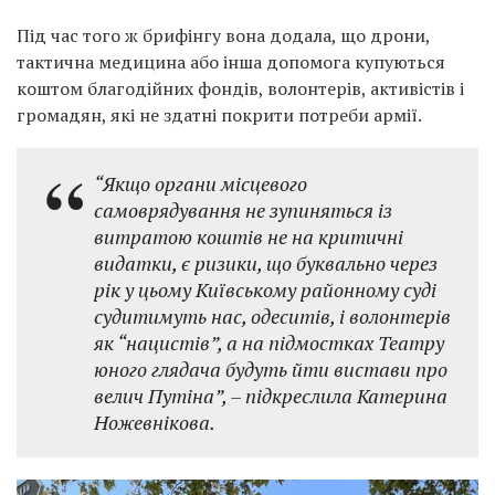
Під час того ж брифінгу вона додала, що дрони,
тактична медицина або інша допомога купуються
коштом благодійних фондів, волонтерів, активістів і
громадян, які не здатні покрити потреби армії.
“Якщо органи місцевого
самоврядування не зупиняться із
витратою коштів не на критичні
видатки, є ризики, що буквально через
рік у цьому Київському районному суді
судитимуть нас, одеситів, і волонтерів
як “нацистів”, а на підмостках Театру
юного глядача будуть йти вистави про
велич Путіна”, – підкреслила Катерина
Ножевнікова.