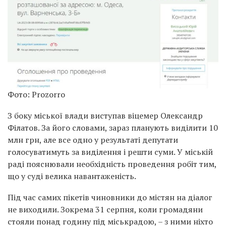
Фото: Prozorro
З боку міської влади виступав віцемер Олександр
Філатов. За його словами, зараз планують виділити 10
млн грн, але все одно у результаті депутати
голосуватимуть за виділення і решти суми. У міській
раді пояснювали необхідність проведення робіт тим,
що у суді велика навантаженість.
Під час самих пікетів чиновники до містян на діалог
не виходили. Зокрема 31 серпня, коли громадяни
стояли понад годину під міськрадою, – з ними ніхто