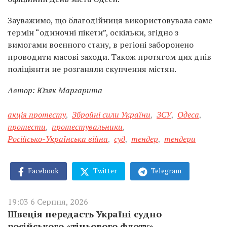
Зауважимо, що благодійниця використовувала саме
термін “одиночні пікети”, оскільки, згідно з
вимогами воєнного стану, в регіоні заборонено
проводити масові заходи. Також протягом цих днів
поліціянти не розганяли скупчення містян.
Автор: Юзяк Маргарита
акція протесту
,
Збройні сили України
,
ЗСУ
,
Одеса
,
протести
,
протестувальники
,
Російсько-Українська війна
,
суд
,
тендер
,
тендери
Facebook
Twitter
Telegram
19:03 6 Серпня, 2026
Швеція передасть Україні судно
російського «тіньового флоту»