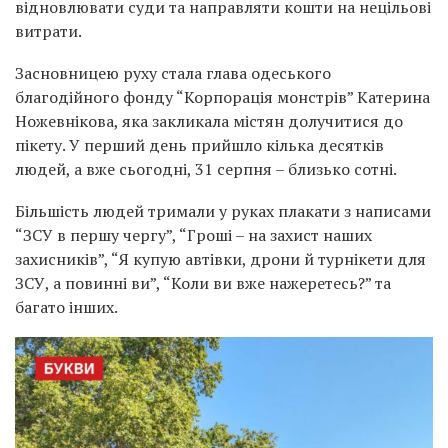
відновлювати суди та направляти кошти на нецільові
витрати.
Засновницею руху стала глава одеського
благодійного фонду “Корпорація монстрів” Катерина
Ножевнікова, яка закликала містян долучитися до
пікету. У перший день прийшло кілька десятків
людей, а вже сьогодні, 31 серпня – близько сотні.
Більшість людей тримали у руках плакати з написами
“ЗСУ в першу чергу”, “Гроші – на захист наших
захисників”, “Я купую автівки, дрони й турнікети для
ЗСУ, а повинні ви”, “Коли ви вже нажеретесь?” та
багато інших.