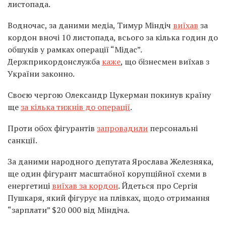
листопада.
Водночас, за даними медіа, Тимур Міндіч
виїхав
за
кордон вночі 10 листопада, всього за кілька годин до
обшуків у рамках операції “Мідас”.
Держприкордонслужба
каже
, що бізнесмен виїхав з
України законно.
Своєю чергою Олександр Цукерман покинув країну
ще
за кілька тижнів до операції
.
Проти обох фігурантів
запровадили
персональні
санкції.
За даними народного депутата Ярослава Железняка,
ще один фігурант масштабної корупційної схеми в
енергетиці
виїхав за кордон
. Йдеться про Сергія
Пушкаря, який фігурує на плівках, щодо отримання
“зарплати” $20 000 від Міндіча.