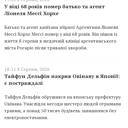
У віці 68 років помер батько та агент
Ліонеля Мессі Хорхе
Батько та агент капітана збірної Аргентини Ліонеля
Мессі Хорхе Мессі помер у віці 68 років. Він пішов із
життя 8 серпня в медичній клініці аргентинського
міста Росаріо після тривалої хвороби.
18:51 8 Серпня, 2026
Тайфун Дельфін накрив Окінаву в Японії:
є постраждалі
Тайфун Дельфін обрушився на японську префектуру
Окінава. Унаслідок негоди шестеро людей отримали
травми, а понад 50 тисяч будівель залишилися без
електропостачання.