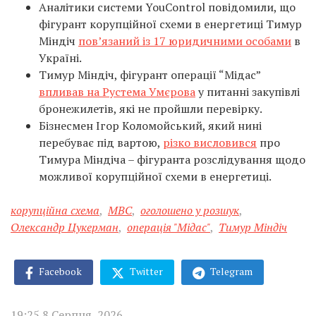
Аналітики системи YouControl повідомили, що
фігурант корупційної схеми в енергетиці Тимур
Міндіч
пов’язаний із 17 юридичними особами
в
Україні.
Тимур Міндіч, фігурант операції “Мідас”
впливав на Рустема Умєрова
у питанні закупівлі
бронежилетів, які не пройшли перевірку.
Бізнесмен Ігор Коломойський, який нині
перебуває під вартою,
різко висловився
про
Тимура Міндіча – фігуранта розслідування щодо
можливої корупційної схеми в енергетиці.
корупційна схема
,
МВС
,
оголошено у розшук
,
Олександр Цукерман
,
операція "Мідас"
,
Тимур Міндіч
Facebook
Twitter
Telegram
19:25 8 Серпня, 2026