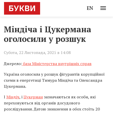
EN
Міндіча і Цукермана
оголосили у розшук
Субота, 22 Листопада, 2025 в 14:08
Джерело:
база Міністерства внутрішніх справ
Україна оголосила у розшук фігурантів корупційної
схеми в енергетиці Тимура Міндіча та Олександра
Цукермана.
І
Міндіч
, і
Цукерман
зазначаються як особи, які
переховуються від органів досудового
розслідування. Датою зникнення в обох стоїть 20