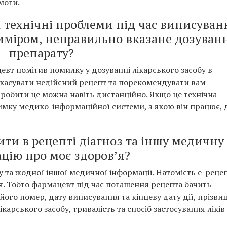
моги.
технічні проблеми під час виписуван
иміром, неправильно вказане дозуван
препарату?
вт помітив помилку у дозуванні лікарського засобу в
скасувати недійсний рецепт та порекомендувати вам
Зробити це можна навіть дистанційно. Якщо це технічна
имку медико-інформаційної системи, з якою він працює, 
ти в рецепті діагноз та іншу медичну
цію про моє здоровʼя?
у та жодної іншої медичної інформації. Натомість е-реце
. Тобто фармацевт під час погашення рецепта бачить
ого номер, дату виписування та кінцеву дату дії, прізви
 лікарського засобу, тривалість та спосіб застосування ліків