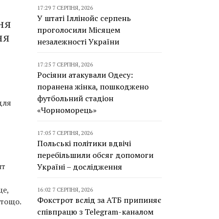
17:29 7 СЕРПНЯ, 2026
У штаті Іллінойс серпень
ня
проголосили Місяцем
ня
незалежності України
17:25 7 СЕРПНЯ, 2026
Росіяни атакували Одесу:
поранена жінка, пошкоджено
футбольний стадіон
для
«Чорноморець»
17:05 7 СЕРПНЯ, 2026
Польські політики вдвічі
перебільшили обсяг допомоги
пт
Україні – дослідження
ще,
16:02 7 СЕРПНЯ, 2026
Фокстрот вслід за АТБ припиняє
 тощо.
співпрацю з Telegram-каналом