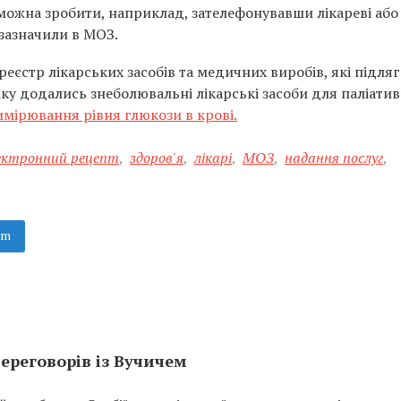
можна зробити, наприклад, зателефонувавши лікареві або
зазначили в МОЗ.
еєстр лікарських засобів та медичних виробів, які підля
ку додались знеболювальні лікарські засоби для паліати
мірювання рівня глюкози в крові.
ектронний рецепт
,
здоров'я
,
лікарі
,
МОЗ
,
надання послуг
,
am
ереговорів із Вучичем