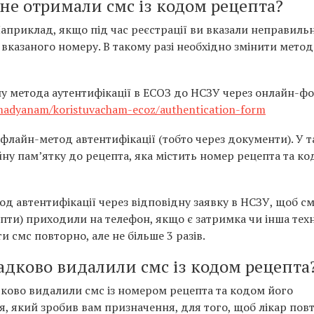
не отримали смс із кодом рецепта?
Наприклад, якщо під час реєстрації ви вказали неправиль
вказаного номеру. В такому разі необхідно змінити метод
ну метода аутентифікації в ЕСОЗ до НСЗУ через онлайн-ф
romadyanam/koristuvacham-ecoz/authentication-form
офлайн-метод автентифікації (тобто через документи). У 
йну памʼятку до рецепта, яка містить номер рецепта та ко
од автентифікації через відповідну заявку в НСЗУ, щоб см
епти) приходили на телефон, якщо є затримка чи інша тех
и смс повторно, але не більше 3 разів.
дково видалили смс із кодом рецепта
ково видалили смс із номером рецепта та кодом його
я, який зробив вам призначення, для того, щоб лікар пов