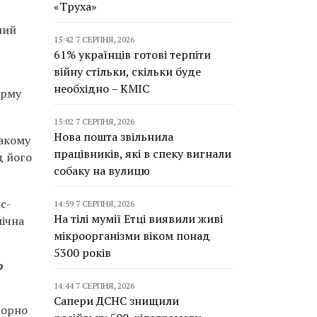
«Труха»
ний
15:42 7 СЕРПНЯ, 2026
61% українців готові терпіти
війну стільки, скільки буде
необхідно – КМІС
орму
15:02 7 СЕРПНЯ, 2026
Нова пошта звільнила
такому
працівників, які в спеку вигнали
д його
собаку на вулицю
с-
14:59 7 СЕРПНЯ, 2026
На тілі мумії Етці виявили живі
нічна
мікроорганізми віком понад
5300 років
?
14:44 7 СЕРПНЯ, 2026
Сапери ДСНС знищили
торно