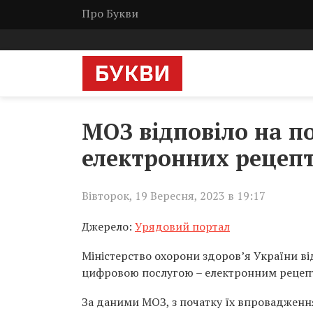
Про Букви
МОЗ відповіло на п
електронних рецепт
Вівторок, 19 Вересня, 2023 в 19:17
Джерело:
Урядовий портал
Міністерство охорони здоров’я України в
цифровою послугою – електронним рецеп
За даними МОЗ, з початку їх впровадженн