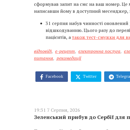
сформував запит на смс на ваш номер. Це 
написавши йому в доступний месенджер, 
31 серпня набув чинності оновлений р
відшкодуванню. Цього разу до перелі
пацієнтів, а
також тест-смужки для ви
відповіді
,
е-рецепт
,
електронна послуга
,
ел
питання
,
рекомедації
Facebook
Twitter
Telegr
19:31 7 Серпня, 2026
Зеленський прибув до Сербії для п