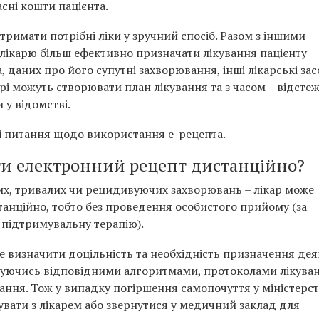
асні кошти пацієнта.
тримати потрібні ліки у зручний спосіб. Разом з іншими
ікарю більш ефективно призначати лікування пацієнту
, даних про його супутні захворювання, інші лікарські зас
арі можуть створювати план лікування та з часом – відсте
 у відомстві.
ні питання щодо використання е-рецепта.
ти електронний рецепт дистанційно?
чних, тривалих чи рецидивуючих захворювань – лікар може
танційно, тобто без проведення особистого прийому (за
у підтримувальну терапію).
же визначити доцільність та необхідність призначення де
еруючись відповідними алгоритмами, протоколами лікуван
вання. Тож у випадку погіршення самопочуття у міністерст
вати з лікарем або звернутися у медичний заклад для