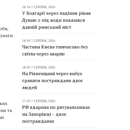
18:54 7 СЕРПНЯ, 2026
У Болгарії через падіння рівня
Дунаю з-під води показався
давній римський міст
оби,
жувати
18:09 7 СЕРПНЯ, 2026
Частина Києва тимчасово без
світла через аварію
18:03 7 СЕРПНЯ, 2026
На Рівненщині через вибух
гранати постраждали двоє
людей
17:43 7 СЕРПНЯ, 2026
яких
РФ вдарила по рятувальниках
ня та
на Запоріжжі – двоє
ві
постраждалих