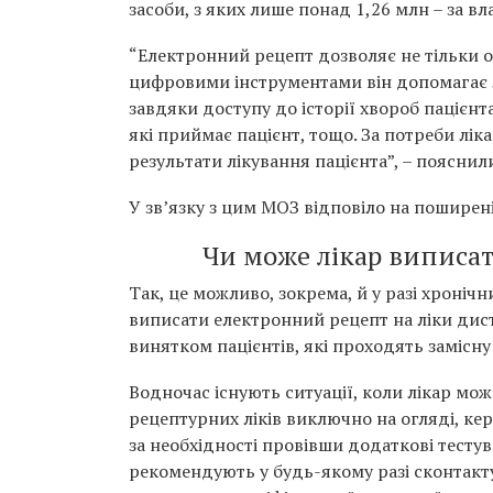
засоби, з яких лише понад 1,26 млн – за вл
“Електронний рецепт дозволяє не тільки о
цифровими інструментами він допомагає л
завдяки доступу до історії хвороб пацієнта
які приймає пацієнт, тощо. За потреби лік
результати лікування пацієнта”, – пояснили
У зв’язку з цим МОЗ відповіло на пошире
Чи може лікар виписа
Так, це можливо, зокрема, й у разі хроні
виписати електронний рецепт на ліки дис
винятком пацієнтів, які проходять замісн
Водночас існують ситуації, коли лікар мо
рецептурних ліків виключно на огляді, к
за необхідності провівши додаткові тесту
рекомендують у будь-якому разі сконтакту