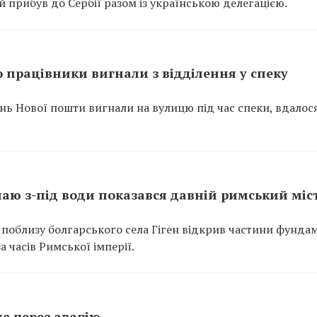
прибув до Сербії разом із українською делегацією.
 працівники вигнали з відділення у спеку
ень Нової пошти вигнали на вулицю під час спеки, вдалос
унаю з-під води показався давній римський міс
 поблизу болгарського села Гіген відкрив частини фунда
 часів Римської імперії.
ла через аварію