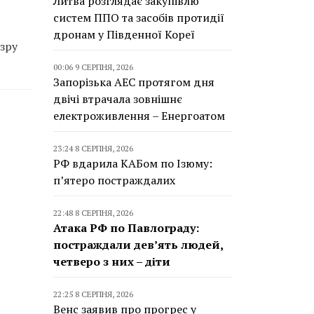
Литва розглядає закупівлю
систем ППО та засобів протидії
дронам у Південної Кореї
зру
00:06 9 СЕРПНЯ, 2026
Запорізька АЕС протягом дня
двічі втрачала зовнішнє
електроживлення – Енергоатом
23:24 8 СЕРПНЯ, 2026
РФ вдарила КАБом по Ізюму:
п’ятеро постраждалих
22:48 8 СЕРПНЯ, 2026
Атака РФ по Павлограду:
постраждали дев’ять людей,
четверо з них – діти
22:25 8 СЕРПНЯ, 2026
Венс заявив про прогрес у