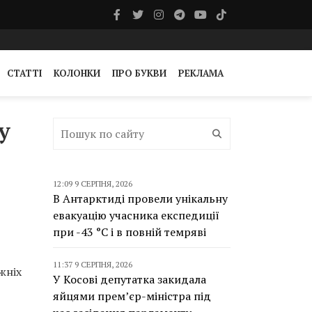
СТАТТІ
КОЛОНКИ
ПРО БУКВИ
РЕКЛАМА
у
12:09 9 СЕРПНЯ, 2026
В Антарктиді провели унікальну
евакуацію учасника експедиції
при -43 °C і в повній темряві
11:37 9 СЕРПНЯ, 2026
жніх
У Косові депутатка закидала
яйцями прем’єр-міністра під