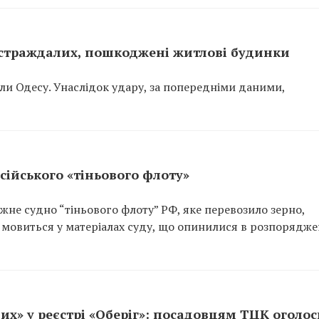
постраждалих, пошкоджені житлові будинки
вали Одесу. Унаслідок удару, за попередніми даними,
сійського «тіньового флоту»
не судно “тіньового флоту” РФ, яке перевозило зерно,
 мовиться у матеріалах суду, що опинилися в розпорядже
их» у реєстрі «Оберіг»: посадовцям ТЦК оголо