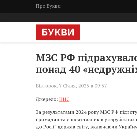
Про Букви
МЗС РФ підрахувало
понад 40 «недружні
Вівторок, 7 Січня, 2025 в 09:57
Джерело:
ЦНС
За результатами 2024 року МЗС РФ підгот
громадян та співвітчизників у зарубіжних 
до Росії” держав світу, включаючи Україну