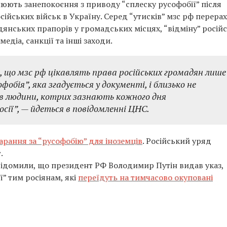
люють занепокоєння з приводу “сплеску русофобії” після
йських військ в Україну. Серед “утисків” мзс рф перера
дянських прапорів у громадських місцях, “відміну” росій
діа, санкції та інші заходи.
, що мзс рф цікавлять права російських громадян лише
фобія”, яка згадується у документі, і близько не
в людини, котрих зазнають кожного дня
ії”, — йдеться в повідомленні ЦНС.
рання за “русофобію” для іноземців
. Російський уряд
.
відомили, що президент РФ Володимир Путін видав указ,
ї” тим росіянам, які
переїдуть на тимчасово окуповані