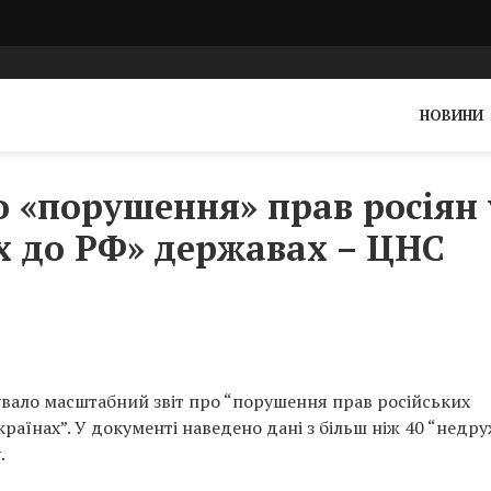
НОВИНИ
 «порушення» прав росіян 
х до РФ» державах – ЦНС
увало масштабний звіт про “порушення прав російських
країнах”. У документі наведено дані з більш ніж 40 “недру
.