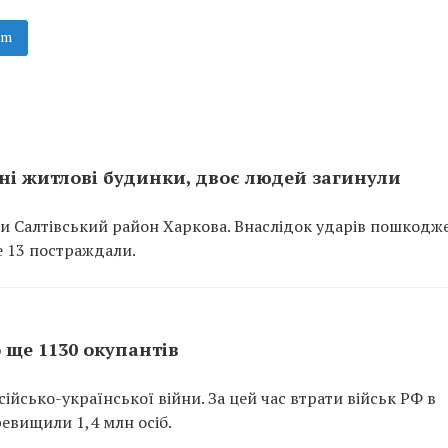
am
ні житлові будинки, двоє людей загинули
али Салтівський район Харкова. Внаслідок ударів пошкодж
е 13 постраждали.
о ще 1130 окупантів
йсько-української війни. За цей час втрати військ РФ в
еревищили 1,4 млн осіб.