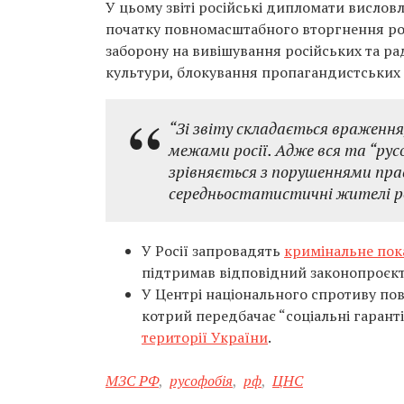
У цьому звіті російські дипломати вислов
початку повномасштабного вторгнення росі
заборону на вивішування російських та ра
культури, блокування пропагандистських ме
“Зі звіту складається враження
межами росії. Адже вся та “русо
зрівняється з порушеннями пра
середньостатистичні жителі рос
У Росії запровадять
кримінальне пока
підтримав відповідний законопроєкт
У Центрі національного спротиву по
котрий передбачає “соціальні гаранті
території України
.
МЗС РФ
,
русофобія
,
рф
,
ЦНС