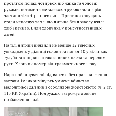
протягом понад чотирьох діб жінка та чоловік
руками, ногами та металевою трубою били в різні
частини тіла 4-річного сина. Причиною знущань
стали непослух та те, що дитина без дозволу взяла
хліб і печиво. Били хлопчика у присутності інших
дітей.
На тілі дитини виявили не менше 12 тілесних
ушкоджень у ділянці голови та понад 10 у ділянках
тулуба та кінцівок, а також вивих плеча та перелом
руки. Хлопчик помер від травматичного шоку.
Наразі обвинувачені під вартою без права внесення
застави. Їм інкримінують умисне вбивство
малолітньої дитини з особливою жорстокістю (ч. 2 ст.
115 КК України). Подружжю загрожує довічне
позбавлення волі.