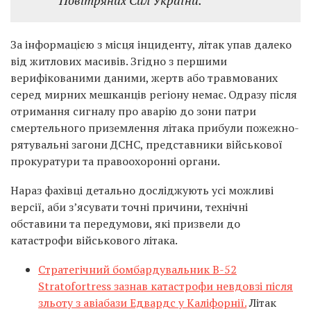
Повітряних Сил України.
За інформацією з місця інциденту, літак упав далеко
від житлових масивів. Згідно з першими
верифікованими даними, жертв або травмованих
серед мирних мешканців регіону немає. Одразу після
отримання сигналу про аварію до зони патри
смертельного приземлення літака прибули пожежно-
рятувальні загони ДСНС, представники військової
прокуратури та правоохоронні органи.
Нараз фахівці детально досліджують усі можливі
версії, аби з’ясувати точні причини, технічні
обставини та передумови, які призвели до
катастрофи військового літака.
Стратегічний бомбардувальник B-52
Stratofortress зазнав катастрофи невдовзі після
зльоту з авіабази Едвардс у Каліфорнії.
Літак