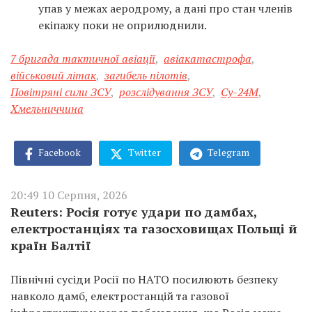
упав у межах аеродрому, а дані про стан членів
екіпажу поки не оприлюднили.
7 бригада тактичної авіації
,
авіакатастрофа
,
військовий літак
,
загибель пілотів
,
Повітряні сили ЗСУ
,
розслідування ЗСУ
,
Су-24М
,
Хмельниччина
Facebook
Twitter
Telegram
20:49 10 Серпня, 2026
Reuters: Росія готує удари по дамбах,
електростанціях та газосховищах Польщі й
країн Балтії
Північні сусіди Росії по НАТО посилюють безпеку
навколо дамб, електростанцій та газової