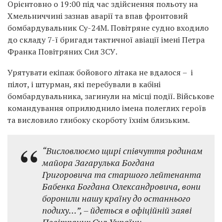
Орієнтовно о 19:00 під час здійснення польоту на
Хмельниччині зазнав аварії та впав фронтовий
бомбардувальник Су-24М. Повітряне судно входило
до складу 7-ї бригади тактичної авіації імені Петра
Франка Повітряних Сил ЗСУ.
Урятувати екіпаж бойового літака не вдалося – і
пілот, і штурман, які перебували в кабіні
бомбардувальника, загинули на місці події. Військове
командування оприлюднило імена полеглих героїв
та висловило глибоку скорботу їхнім близьким.
“Висловлюємо щирі співчуття родинам
майора Загарулька Богдана
Григоровича та старшого лейтенанта
Бабенка Богдана Олександровича, вони
боронили нашу країну до останнього
подиху…”, –
йдеться в офіційній заяві