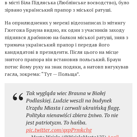
в місті Біла Підляська (Люблінське воєводство), було
зірвано український прапор з міської ратуші.
На оприлюднених у мережі відеозаписах із мітингу
Гжегожа Брауна видно, як один з учасників заходу
піднявся драбиною на балкон міської ратуші, зняв з
тримача український прапор і передав його
кандидатові в президенти. Після цього на місце
знятого прапора він встановив польський. Браун
потис йому руку на знак подяки, а натовп вигукував
гасла, зокрема: “Тут — Польща”.
Tak wygląda wiec Brauna w Białej
Podlaskiej. Ludzie weszli na budynek
Urzędu Miasta i zerwali ukraińską flagę.
Polityka nienawiści zbiera żniwo. To nie
jest patriotyzm. To hańba.
pic.twitter.com/qxpPrmkchg