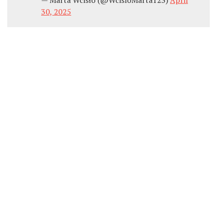
— Marta Wcisło (@WcisloMarta123)
April
30, 2025