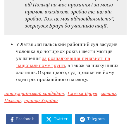
від Польщі на моє прохання і за моєю
прямою вказівкою, зробив те, що він
зробив. Тож це моя відповідальність”, –
звернувся Браун до учасників акції.
У Латвії Латгальський районний суд засудив
чоловіка до чотирьох років і шести місяців
ув’язнення
за розпалювання ненависті на
національному ґрунті
, а також за низку інших
злочинів. Окрім цього, суд призначив йому
один рік пробаційного нагляду.
антиукраїнський кандидат
,
Гжегож Браун
,
мітинг
,
Польща
,
прапор України
Facebook
Twitter
Telegram