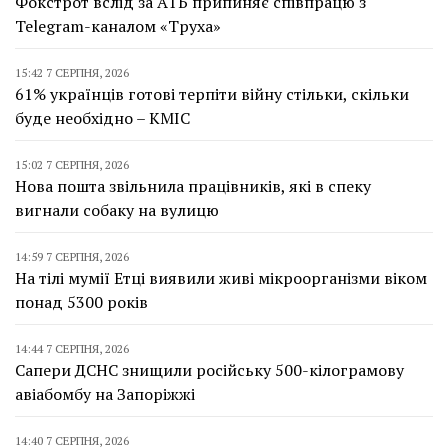
Фокстрот вслід за АТБ припиняє співпрацю з
Telegram-каналом «Труха»
15:42 7 СЕРПНЯ, 2026
61% українців готові терпіти війну стільки, скільки
буде необхідно – КМІС
15:02 7 СЕРПНЯ, 2026
Нова пошта звільнила працівників, які в спеку
вигнали собаку на вулицю
14:59 7 СЕРПНЯ, 2026
На тілі мумії Етці виявили живі мікроорганізми віком
понад 5300 років
14:44 7 СЕРПНЯ, 2026
Сапери ДСНС знищили російську 500-кілограмову
авіабомбу на Запоріжжі
14:40 7 СЕРПНЯ, 2026