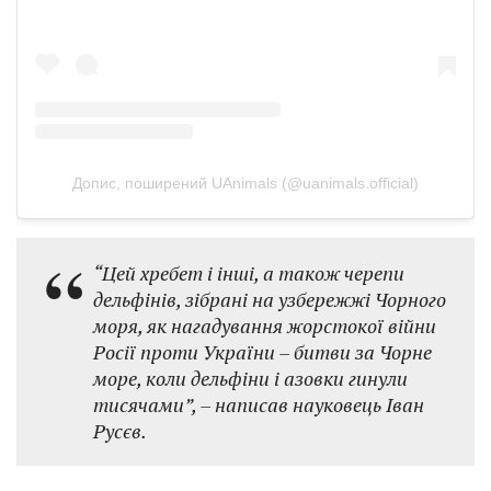
Допис, поширений UAnimals (@uanimals.official)
“Цей хребет і інші, а також черепи
дельфінів, зібрані на узбережжі Чорного
моря, як нагадування жорстокої війни
Росії проти України – битви за Чорне
море, коли дельфіни і азовки гинули
тисячами”, – написав науковець Іван
Русєв.