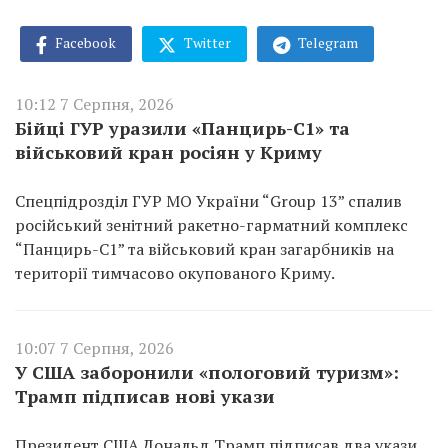
Facebook
Twitter
Telegram
10:12 7 Серпня, 2026
Бійці ГУР уразили «Панцирь-С1» та
військовий кран росіян у Криму
Спецпідрозділ ГУР МО України “Group 13” спалив
російський зенітний ракетно-гарматний комплекс
“Панцирь-С1” та військовий кран загарбників на
території тимчасово окупованого Криму.
10:07 7 Серпня, 2026
У США заборонили «пологовий туризм»:
Трамп підписав нові укази
Президент США Дональд Трамп підписав два укази,