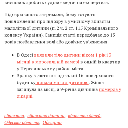
висновок зробить судово-медична експертиза.
Підозрюваного затримали, йому готують
повідомлення про підозру в умисному вбивстві
малолітньої дитини (п. 2 ч. 2 ст. 115 Кримінального
кодексу України). Санкція статті передбачає до 15
років позбавлення волі або довічне ув’язнення.
В Одесі
виявили тіло дитини віком 1 рік і 3
місяці в морозильній камері
в одній із квартир
у Пересипському районі міста.
Зранку 5 лютого з одеської 16-поверхового
будинку
випала мати з дитиною
. Жінка
загинула на місці, а 9-річна дівчинка
померла у
лікарні.
вбивство
,
вбивство дитини
,
вбивство дітей
,
Одеська область
,
Одещина