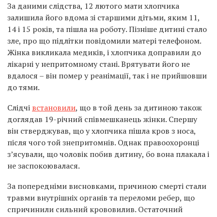
За даними слідства, 12 лютого мати хлопчика
залишила його вдома зі старшими дітьми, яким 11,
14 і 15 років, та пішла на роботу. Пізніше дитині стало
зле, про що підлітки повідомили матері телефоном.
Жінка викликала медиків, і хлопчика доправили до
лікарні у непритомному стані. Врятувати його не
вдалося – він помер у реанімації, так і не прийшовши
до тями.
Слідчі
встановили
, що в той день за дитиною також
доглядав 19-річний співмешканець жінки. Спершу
він стверджував, що у хлопчика пішла кров з носа,
після чого той знепритомнів. Однак правоохоронці
з’ясували, що чоловік побив дитину, бо вона плакала і
не заспокоювалася.
За попередніми висновками, причиною смерті стали
травми внутрішніх органів та переломи ребер, що
спричинили сильний крововилив. Остаточний