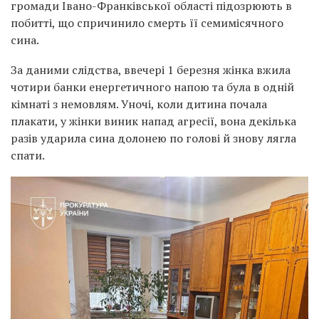
громади Івано-Франківської області підозрюють в
побитті, що спричинило смерть її семимісячного
сина.
За даними слідства, ввечері 1 березня жінка вжила
чотири банки енергетичного напою та була в одній
кімнаті з немовлям. Уночі, коли дитина почала
плакати, у жінки виник напад агресії, вона декілька
разів ударила сина долонею по голові й знову лягла
спати.