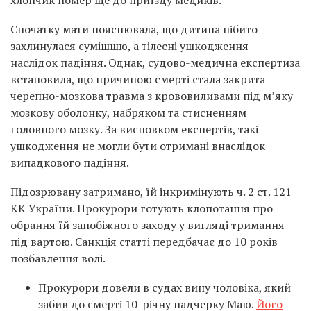
хлопчик помер ще до приїзду медиків.
Спочатку мати пояснювала, що дитина нібито
захлинулася сумішшю, а тілесні ушкодження –
наслідок падіння. Однак, судово-медична експертиза
встановила, що причиною смерті стала закрита
черепно-мозкова травма з крововиливами під м’яку
мозкову оболонку, набряком та стисненням
головного мозку. За висновком експертів, такі
ушкодження не могли бути отримані внаслідок
випадкового падіння.
Підозрювану затримано, їй інкримінують ч. 2 ст. 121
КК України. Прокурори готують клопотання про
обрання їй запобіжного заходу у вигляді тримання
під вартою. Санкція статті передбачає до 10 років
позбавлення волі.
Прокурори довели в судах вину чоловіка, який
забив до смерті 10-річну падчерку Маю.
Його