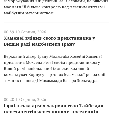
заморожування яйцеклітин. За її словами, це рішення
має дати їй більше контролю над власним життям і
майбутнім материнством.
00:39 10 Серпня, 2026
Хаменеї змінив свого представника у
Вищій раді нацбезпеки Ірану
Верховний лідер Ірану Моджтаба Хосейні Хаменеї
призначив Мохсена Резаї своїм представником у
Вищій раді національної безпеки. Колишній
командувач Корпусу вартових ісламської революції
замінив на посаді Мохаммада Багера Зольгадра.
00:20 10 Серпня, 2026
Ізраїльська армія закрила село Тайбе для
нерезидентів через напади поселенців