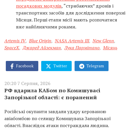
посадкових модулів
, “стрибаючих” дронів і
транспортних засобів для дослідження поверхні
Місяця. Перші етапи місії мають розпочатися
вже найближчими роками.
Artemis IV
,
Blue Origin
,
NASA Artemis III
,
New Glenn
,
SpaceX
,
Джаред Айзекман
,
Лука Пармітано
,
Місяць
Facebook
Twitter
Telegram
20:20 7 Серпня, 2026
РФ вдарила КАБом по Комишувасі
Запорізької області: є поранений
Російські окупанти завдали удару керованою
авіабомбою по селищу Комишуваха Запорізької
області. Внаслідок атаки постраждала людина.