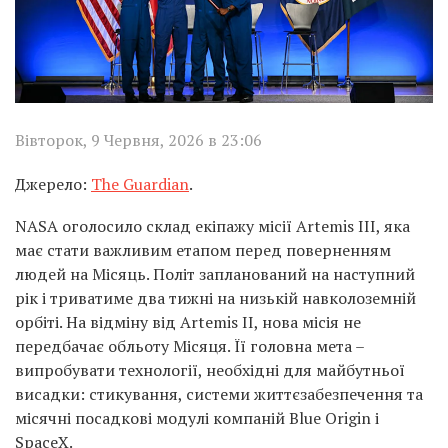
Вівторок, 9 Червня, 2026 в 23:06
Джерело:
The Guardian
.
NASA оголосило склад екіпажу місії Artemis III, яка
має стати важливим етапом перед поверненням
людей на Місяць. Політ запланований на наступний
рік і триватиме два тижні на низькій навколоземній
орбіті. На відміну від Artemis II, нова місія не
передбачає обльоту Місяця. Її головна мета –
випробувати технології, необхідні для майбутньої
висадки: стикування, системи життєзабезпечення та
місячні посадкові модулі компаній Blue Origin і
SpaceX.