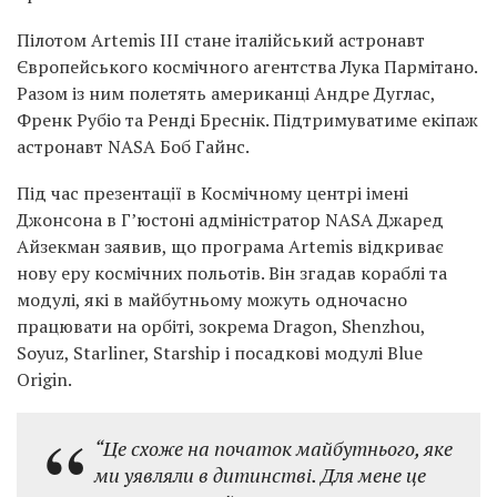
Пілотом Artemis III стане італійський астронавт
Європейського космічного агентства Лука Пармітано.
Разом із ним полетять американці Андре Дуглас,
Френк Рубіо та Ренді Бреснік. Підтримуватиме екіпаж
астронавт NASA Боб Гайнс.
Під час презентації в Космічному центрі імені
Джонсона в Г’юстоні адміністратор NASA Джаред
Айзекман заявив, що програма Artemis відкриває
нову еру космічних польотів. Він згадав кораблі та
модулі, які в майбутньому можуть одночасно
працювати на орбіті, зокрема Dragon, Shenzhou,
Soyuz, Starliner, Starship і посадкові модулі Blue
Origin.
“Це схоже на початок майбутнього, яке
ми уявляли в дитинстві. Для мене це