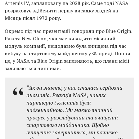
Artemis IV, заплановану на 2028 рік. Саме тоді NASA
розраховує здійснити першу висадку людей на
Місяць після 1972 року.
Окремо під час презентації говорили про Blue Origin.
Ракета New Glenn, яка має виводити місячний
модуль компанії, нещодавно була знищена під час
вибуху на стартовому майданчику у Флориді. Попри
це, у NASA та Blue Origin запевняють, що плани місії
залишаються чинними.
“Як ви знаєте, у нас сталася серйозна
аномалія. Реакція NASA, наших
партнерів і клієнтів була
надзвичайною. Ми маємо значний
прогрес у розслідуванні та очищенні
стартового майданчика. Щойно
очищення завершиться, ми почнемо