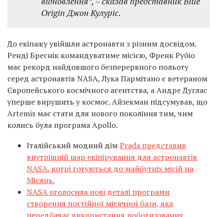
відновлення”, –
сказав представник Blue
Origin Джон Кулуріс.
До екіпажу увійшли астронавти з різним досвідом.
Ренді Бреснік командуватиме місією, Френк Рубіо
має рекорд найдовшого безперервного польоту
серед астронавтів NASA, Лука Пармітано є ветераном
Європейського космічного агентства, а Андре Дуглас
уперше вирушить у космос. Айзекман підсумував, що
Artemis має стати для нового покоління тим, чим
колись була програма Apollo.
Італійський модний дім
Prada представив
внутрішній шар екіпірування для астронавтів
NASA, котрі готуються до майбутніх місій на
Місяць.
NASA оголосила нові деталі програми
створення постійної місячної бази, яка
передбачає використання роботизованих