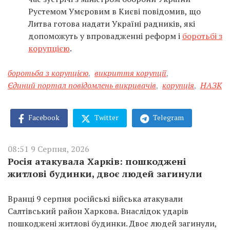
Рустемом Умєровим в Києві повідомив, що
Литва готова надати Україні радників, які
допоможуть у впровадженні реформ і
боротьбі з
корупцією
.
боротьба з корупцією
,
викриття корупції
,
Єдиний портал повідомлень викривачів
,
корупція
,
НАЗК
Facebook
Twitter
Telegram
08:51 9 Серпня, 2026
Росія атакувала Харків: пошкоджені
житлові будинки, двоє людей загинули
Вранці 9 серпня російські війська атакували
Салтівський район Харкова. Внаслідок ударів
пошкоджені житлові будинки. Двоє людей загинули,