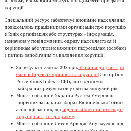
на якому громадяни можуть повідомляти про факти
корупції.
Спеціальний ресурс забезпечує анонімне надсилання
повідомлень працівниками організацій про корупцію
в їхніх організаціях або структурах – інформація,
зазначена у повідомленні, одразу надсилається її
керівникам або уповноваженим підрозділам (особам)
з питань запобігання та виявлення корупції.
За результатами за 2023 рік
Україна додала три
бали в Індексі сприйняття корупції (
Corruption
Perceptions Index — CPI), що є одним із
найкращих результатів у світі за минулий рік.
Міністр оборони України Рустем Умєров на
щорічних загальних зборах Європейської бізнес-
асоціації заявив, що
під час війни ставиться до
корупції як до тероризму
.
Міністр оборони Литви Арвідас Анушаускас під
час зустрічі з міністром оборони України