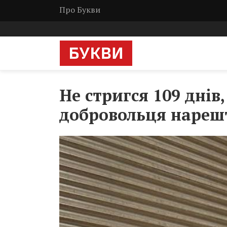
Про Букви
Не стригся 109 днів
добровольця нарешт