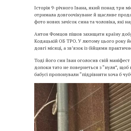
Історія 9-річного Івана, який понад три м
отримала довгоочікуване й щасливе продо
фото нових зачісок сина та чоловіка, які н
Антон Фомцов пішов захищати країну доб
Кодацькій ОБ ТРО. У лютому цього року йо
довгі місяці, а зв’язок із бійцями практичн
Тоді його син Іван оголосив свій маніфес
допоки тато не повернеться з “нуля”, щоб 
бабусі пропонували “підрівняти хоча б чу