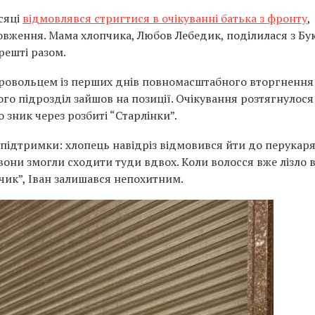
ісяці
відмовлявся стригтися в очікуванні батька з фронту
,
вження. Мама хлопчика, Любов Лебедик, поділилася з Бу
арешті разом.
ровольцем із перших днів повномасштабного вторгнення 
го підрозділ зайшов на позиції. Очікування розтягнулося
о зник через розбиті “Старлінки”.
т підтримки: хлопець навідріз відмовився йти до перукаря
вони змогли сходити туди вдвох. Коли волосся вже лізло в 
бчик”, Іван залишався непохитним.