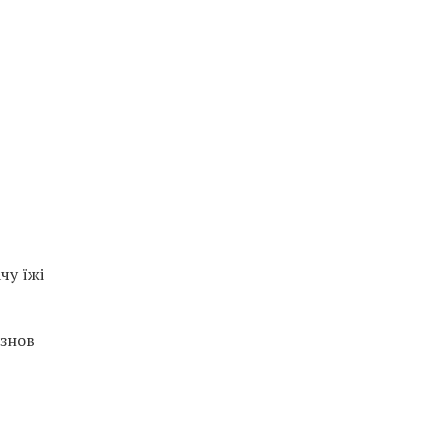
чу їжі
 знов