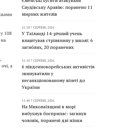
Єменські хусити атакували
Саудівську Аравію: поранено 11
мирних жителів
квами
12:18 7 СЕРПНЯ, 2026
у 108
У Таїланді 14-річний учень
 на
влаштував стрілянину у школі: 6
загиблих, 20 поранених
,
12:10 7 СЕРПНЯ, 2026
очі, а
6 південнокорейських активістів
звинуватили у
несанкціонованому візиті до
України
11:40 7 СЕРПНЯ, 2026
На Миколаївщині в морі
вибухнув боєприпас: загинув
чоловік, поранені дві жінки