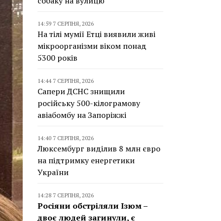
собаку на вулицю
14:59 7 СЕРПНЯ, 2026
На тілі мумії Етці виявили живі
мікроорганізми віком понад
5300 років
14:44 7 СЕРПНЯ, 2026
Сапери ДСНС знищили
російську 500-кілограмову
авіабомбу на Запоріжжі
14:40 7 СЕРПНЯ, 2026
Люксембург виділив 8 млн євро
на підтримку енергетики
України
14:28 7 СЕРПНЯ, 2026
Росіяни обстріляли Ізюм –
двоє людей загинули, є