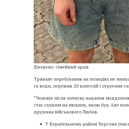
Джерело: сімейний архів
Тривале перебування на позиціях не минула
та води, пережив 20 контузій і отруєння га
“Чоловік після початку надання меддопом
стає схожим на людину, якою був. Але поп
дружина військового Любов.
У Корабельному районі Херсона унасл