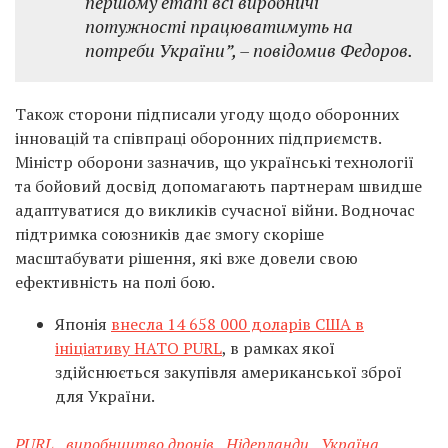
першому етапі всі виробничі
потужності працюватимуть на
потреби України”, – повідомив Федоров.
Також сторони підписали угоду щодо оборонних
інновацій та співпраці оборонних підприємств.
Міністр оборони зазначив, що українські технології
та бойовий досвід допомагають партнерам швидше
адаптуватися до викликів сучасної війни. Водночас
підтримка союзників дає змогу скоріше
масштабувати рішення, які вже довели свою
ефективність на полі бою.
Японія
внесла 14 658 000 доларів США в
ініціативу НАТО PURL
, в рамках якої
здійснюється закупівля американської зброї
для України.
PURL
,
виробництво дронів
,
Нідерланди
,
Україна