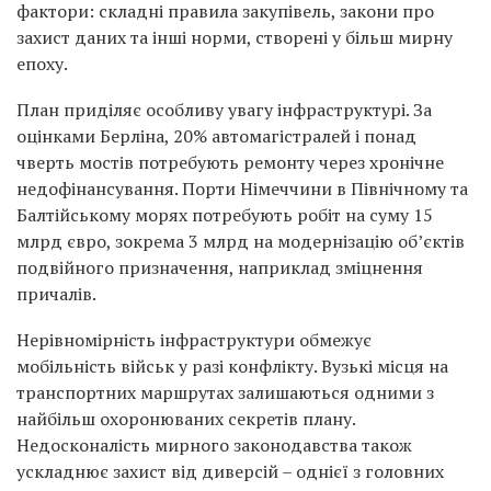
фактори: складні правила закупівель, закони про
захист даних та інші норми, створені у більш мирну
епоху.
План приділяє особливу увагу інфраструктурі. За
оцінками Берліна, 20% автомагістралей і понад
чверть мостів потребують ремонту через хронічне
недофінансування. Порти Німеччини в Північному та
Балтійському морях потребують робіт на суму 15
млрд євро, зокрема 3 млрд на модернізацію об’єктів
подвійного призначення, наприклад зміцнення
причалів.
Нерівномірність інфраструктури обмежує
мобільність військ у разі конфлікту. Вузькі місця на
транспортних маршрутах залишаються одними з
найбільш охоронюваних секретів плану.
Недосконалість мирного законодавства також
ускладнює захист від диверсій – однієї з головних