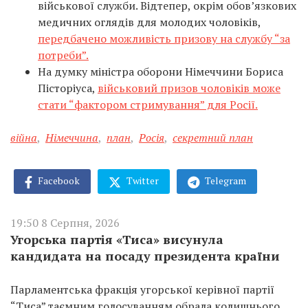
військової служби. Відтепер, окрім обов’язкових
медичних оглядів для молодих чоловіків,
передбачено можливість призову на службу “за
потреби”.
На думку міністра оборони Німеччини Бориса
Пісторіуса,
військовий призов чоловіків може
стати “фактором стримування” для Росії.
війна
,
Німеччина
,
план
,
Росія
,
секретний план
Facebook
Twitter
Telegram
19:50 8 Серпня, 2026
Угорська партія «Тиса» висунула
кандидата на посаду президента країни
Парламентська фракція угорської керівної партії
“Тиса” таємним голосуванням обрала колишнього