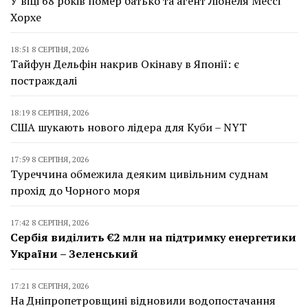
У віці 68 років помер батько та агент Ліонеля Мессі
Хорхе
18:51 8 СЕРПНЯ, 2026
Тайфун Дельфін накрив Окінаву в Японії: є
постраждалі
18:19 8 СЕРПНЯ, 2026
США шукають нового лідера для Куби – NYT
17:59 8 СЕРПНЯ, 2026
Туреччина обмежила деяким цивільним суднам
прохід до Чорного моря
17:42 8 СЕРПНЯ, 2026
Сербія виділить €2 млн на підтримку енергетики
України – Зеленський
17:21 8 СЕРПНЯ, 2026
На Дніпропетровщині відновили водопостачання