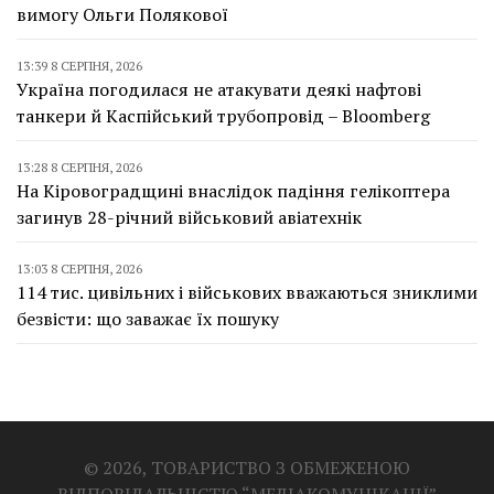
вимогу Ольги Полякової
13:39 8 СЕРПНЯ, 2026
Україна погодилася не атакувати деякі нафтові
танкери й Каспійський трубопровід – Bloomberg
13:28 8 СЕРПНЯ, 2026
На Кіровоградщині внаслідок падіння гелікоптера
загинув 28-річний військовий авіатехнік
13:03 8 СЕРПНЯ, 2026
114 тис. цивільних і військових вважаються зниклими
безвісти: що заважає їх пошуку
© 2026, ТОВАРИСТВО З ОБМЕЖЕНОЮ
ВІДПОВІДАЛЬНІСТЮ “МЕДІАКОМУНІКАЦІЇ”