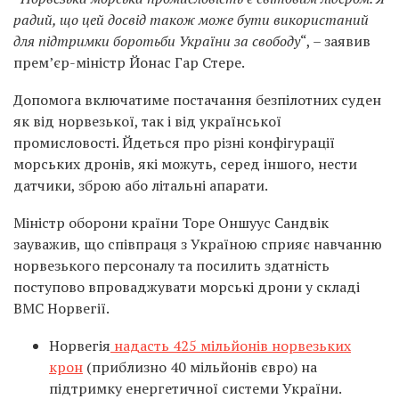
радий, що цей досвід також може бути використаний
для підтримки боротьби України за свободу
“, – заявив
прем’єр-міністр Йонас Гар Стере.
Допомога включатиме постачання безпілотних суден
як від норвезької, так і від української
промисловості. Йдеться про різні конфігурації
морських дронів, які можуть, серед іншого, нести
датчики, зброю або літальні апарати.
Міністр оборони країни Торе Оншуус Сандвік
зауважив, що співпраця з Україною сприяє навчанню
норвезького персоналу та посилить здатність
поступово впроваджувати морські дрони у складі
ВМС Норвегії.
Норвегія
надасть 425 мільйонів норвезьких
крон
(приблизно 40 мільйонів євро) на
підтримку енергетичної системи України.