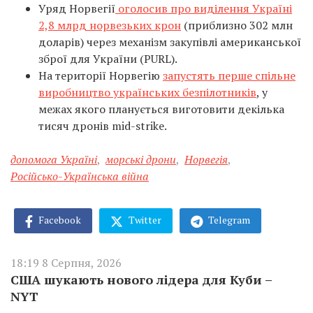
Уряд Норвегії
оголосив про виділення Україні
2,8 млрд норвезьких крон
(приблизно 302 млн
доларів) через механізм закупівлі американської
зброї для України (PURL).
На території Норвегію
запустять перше спільне
виробництво українських безпілотників
, у
межах якого планується виготовити декілька
тисяч дронів mid-strike.
допомога Україні
,
морські дрони
,
Норвегія
,
Російсько-Українська війна
Facebook
Twitter
Telegram
18:19 8 Серпня, 2026
США шукають нового лідера для Куби –
NYT