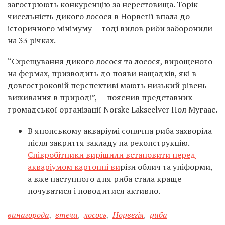
загострюють конкуренцію за нерестовища. Торік
чисельність дикого лосося в Норвегії впала до
історичного мінімуму — тоді вилов риби заборонили
на 33 річках.
“Схрещування дикого лосося та лосося, вирощеного
на фермах, призводить до появи нащадків, які в
довгостроковій перспективі мають низький рівень
виживання в природі”, — пояснив представник
громадської організації Norske Lakseelver Пол Мугаас.
В японському акваріумі сонячна риба захворіла
після закриття закладу на реконструкцію.
Співробітники вирішили встановити перед
акваріумом картонні ви
різи облич та уніформи,
а вже наступного дня риба стала краще
почуватися і поводитися активно.
винагорода
,
втеча
,
лосось
,
Норвегія
,
риба