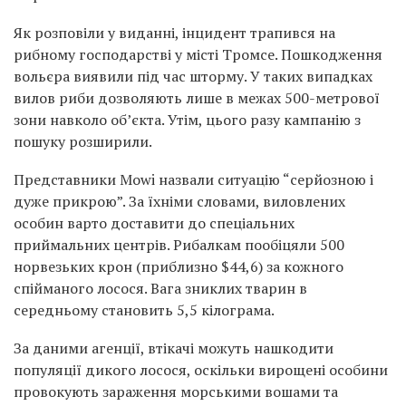
Як розповіли у виданні, інцидент трапився на
рибному господарстві у місті Тромсе. Пошкодження
вольєра виявили під час шторму. У таких випадках
вилов риби дозволяють лише в межах 500-метрової
зони навколо об’єкта. Утім, цього разу кампанію з
пошуку розширили.
Представники Mowi назвали ситуацію “серйозною і
дуже прикрою”. За їхніми словами, виловлених
особин варто доставити до спеціальних
приймальних центрів. Рибалкам пообіцяли 500
норвезьких крон (приблизно $44,6) за кожного
спійманого лосося. Вага зниклих тварин в
середньому становить 5,5 кілограма.
За даними агенції, втікачі можуть нашкодити
популяції дикого лосося, оскільки вирощені особини
провокують зараження морськими вошами та