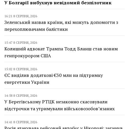
У Болгарії вибухнув невідомий безпілотник
16:21 8 СЕРПНЯ, 2026
Зеленський назвав країни, які можуть допомогти з
перехоплювачами балістики
15:47 8 СЕРПНЯ, 2026
Колишній адвокат Трампа Тодд Бланш став новим
генпрокурором США
15:02 8 СЕРПНЯ, 2026
ЄС виділив додаткові €30 млн на підтримку
енергетики України
14:58 8 СЕРПНЯ, 2026
У Берегівському РТЦК незаконно скасовували
відстрочки та утримували військовозобов’язаних
14:41 8 СЕРПНЯ, 2026
Росія атакувала рейсовий автобус у Нікополі: загинув