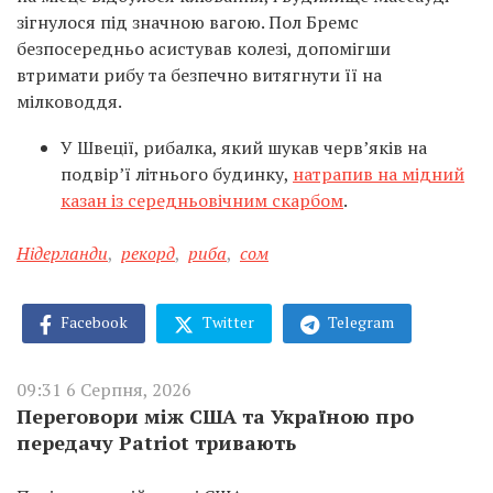
зігнулося під значною вагою. Пол Бремс
безпосередньо асистував колезі, допомігши
втримати рибу та безпечно витягнути її на
мілководдя.
У Швеції, рибалка, який шукав черв’яків на
подвір’ї літнього будинку,
натрапив на мідний
казан із середньовічним скарбом
.
Нідерланди
,
рекорд
,
риба
,
сом
Facebook
Twitter
Telegram
09:31 6 Серпня, 2026
Переговори між США та Україною про
передачу Patriot тривають