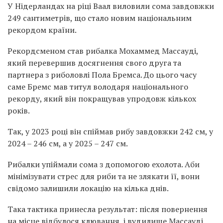
У Нідерландах на ріці Ваал виловили сома завдовжки
249 сантиметрів, що стало новим національним
рекордом країни.
Рекордсменом став рибалка Мохаммед Массауді,
який перевершив досягнення свого друга та
партнера з риболовлі Пола Бремса. До цього часу
саме Бремс мав титул володаря національного
рекорду, який він покращував упродовж кількох
років.
Так, у 2023 році він спіймав рибу завдовжки 242 см, у
2024 – 246 см, а у 2025 – 247 см.
Рибалки упіймали сома з допомогою ехолота. Аби
мінімізувати стрес для риби та не злякати її, вони
свідомо залишили локацію на кілька днів.
Така тактика принесла результат: після повернення
на місце відбулося клювання, і вудилище Массауді