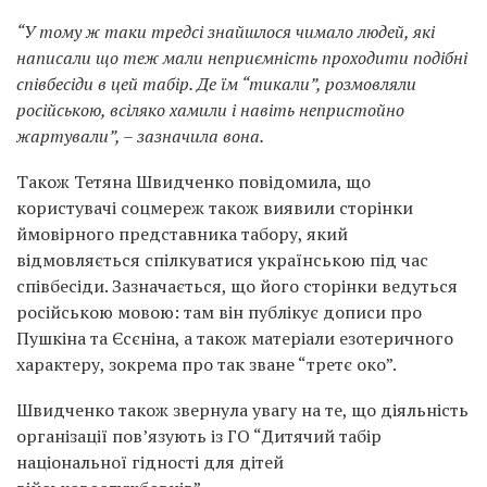
“У тому ж таки тредсі знайшлося чимало людей, які
написали що теж мали неприємність проходити подібні
співбесіди в цей табір. Де їм “тикали”, розмовляли
російською, всіляко хамили і навіть непристойно
жартували”, – зазначила вона.
Також Тетяна Швидченко повідомила, що
користувачі соцмереж також виявили сторінки
ймовірного представника табору, який
відмовляється спілкуватися українською під час
співбесіди. Зазначається, що його сторінки ведуться
російською мовою: там він публікує дописи про
Пушкіна та Єсєніна, а також матеріали езотеричного
характеру, зокрема про так зване “третє око”.
Швидченко також звернула увагу на те, що діяльність
організації пов’язують із ГО “Дитячий табір
національної гідності для дітей