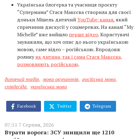
Українська блогерка та учасниця проєкту
“Супермама” Стася Макєєва створила для своєї
доньки Мішель дитячий
YouTube-канал
, який
спричинив дискусії у соцмережах. На каналі “My
Michelle” вже вийшло
перше відео
. Користувачі
зауважили, що хоч опис до нього українською
мовою, саме відео – російською. Впродовж
ролику
як дитина, так і сама Стася Макєєва,
розмовляють російською
.
дитячий табір
,
мова окупантів
,
російська мова
,
співбесіда
,
українська мова
Facebook
Twitter
Telegram
07:51 7 Серпня, 2026
Втрати ворога: ЗСУ знищили ще 1210