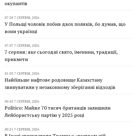
окупантів
07:28 7 СЕРПНЯ, 2026
У Польщі чоловік побив двох поляків, бо думав, що
вони українці
07:07 7 СЕРПНЯ, 2026
7 серпня: яке сьогодні свято, іменини, традиції,
прикмети
01:03 7 СЕРПНЯ, 2026
Найбільше нафтове родовище Казахстану
звинуватили у незаконному зберіганні відходів
00:43 7 СЕРПНЯ, 2026
Politico: Майже 70 тисяч британців залишили
Лейбористську партію у 2025 році
00:21 7 СЕРПНЯ, 2026
В Ірані звинуватили Трампа у «театральній