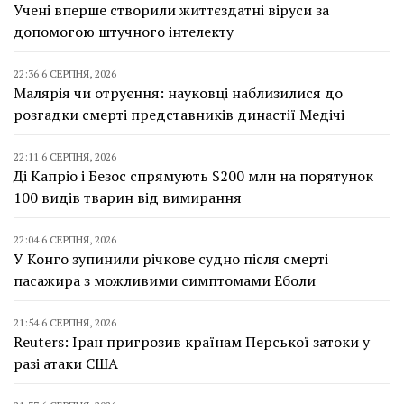
Учені вперше створили життєздатні віруси за
допомогою штучного інтелекту
22:36 6 СЕРПНЯ, 2026
Малярія чи отруєння: науковці наблизилися до
розгадки смерті представників династії Медічі
22:11 6 СЕРПНЯ, 2026
Ді Капріо і Безос спрямують $200 млн на порятунок
100 видів тварин від вимирання
22:04 6 СЕРПНЯ, 2026
У Конго зупинили річкове судно після смерті
пасажира з можливими симптомами Еболи
21:54 6 СЕРПНЯ, 2026
Reuters: Іран пригрозив країнам Перської затоки у
разі атаки США