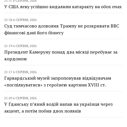
21:37 6 СЕРПНЯ, 2026
У США леву успішно видалили катаракту на обох очах
21:34 6 СЕРПНЯ, 2026
Суд тимчасово дозволив Трампу не розкривати BBC
фінансові дані його бізнесу
21:19 6 СЕРПНЯ, 2026
Президент Камеруну понад два місяці перебуває за
кордоном
21:17 6 СЕРПНЯ, 2026
Гарвардський музей запропонував відвідувачам
«поспілкуватися» з героїнею картини XVIII ст.
21:05 6 СЕРПНЯ, 2026
У Гданську п’яний водій напав на українця через
акцент, а потім побив двох поляків