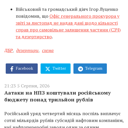
Військовий та громадський діяч Ігор Луценко
повідомив, що
Офіс генерального прокурора у
звіті за листопад не надав дані щодо кількості
справ про самовільне залишення частини (СЗЧ)
та дезертирство
.
ДБР
,
дезертири
,
схема
Facebook
Twitter
Telegram
21:23 5 Серпня, 2026
Аатаки на НПЗ коштували російському
бюджету понад трильйон рублів
Російський уряд четвертий місяць поспіль виплачує
сотні мільярдів рублів субсидій нафтовим компаніям,
чиї нафтопереробні заводи один за одним