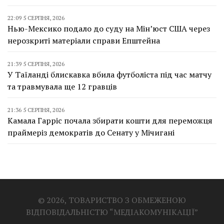
22:09 5 СЕРПНЯ, 2026
Нью-Мексико подало до суду на Мін’юст США через
нерозкриті матеріали справи Епштейна
21:39 5 СЕРПНЯ, 2026
У Таїланді блискавка вбила футболіста під час матчу
та травмувала ще 12 гравців
21:36 5 СЕРПНЯ, 2026
Камала Гарріс почала збирати кошти для переможця
праймеріз демократів до Сенату у Мічигані
© 2026, ТОВАРИСТВО З ОБМЕЖЕНОЮ
ВІДПОВІДАЛЬНІСТЮ “МЕДІАКОМУНІКАЦІЇ”