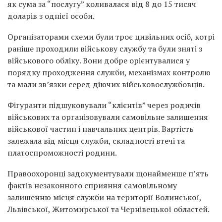
як сума за “послугу” коливалася від 8 до 15 тисяч
доларів з однієї особи.
Організаторами схеми були троє цивільних осіб, котрі
раніше проходили військову службу та були зняті з
військового обліку. Вони добре орієнтувалися у
порядку проходження служби, механізмах контролю
та мали зв’язки серед діючих військовослужбовців.
Фігуранти підшуковували “клієнтів” через родичів
військових та організовували самовільне залишення
військової частин і навчальних центрів. Вартість
залежала від місця служби, складності втечі та
платоспроможності родини.
Правоохоронці задокументували щонайменше п’ять
фактів незаконного сприяння самовільному
залишенню місця служби на території Волинської,
Львівської, Житомирської та Чернівецької областей.