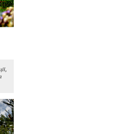
ії,
а