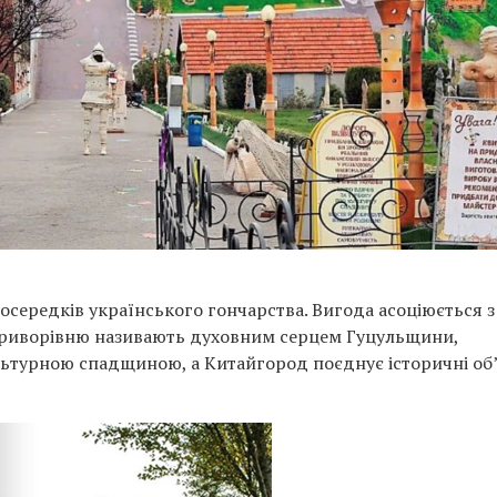
середків українського гончарства. Вигода асоціюється з
Криворівню називають духовним серцем Гуцульщини,
ьтурною спадщиною, а Китайгород поєднує історичні об