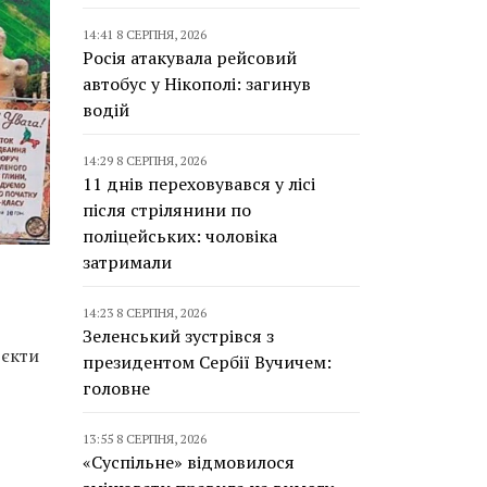
14:41 8 СЕРПНЯ, 2026
Росія атакувала рейсовий
автобус у Нікополі: загинув
водій
14:29 8 СЕРПНЯ, 2026
11 днів переховувався у лісі
після стрілянини по
поліцейських: чоловіка
затримали
14:23 8 СЕРПНЯ, 2026
Зеленський зустрівся з
’єкти
президентом Сербії Вучичем:
головне
13:55 8 СЕРПНЯ, 2026
«Суспільне» відмовилося