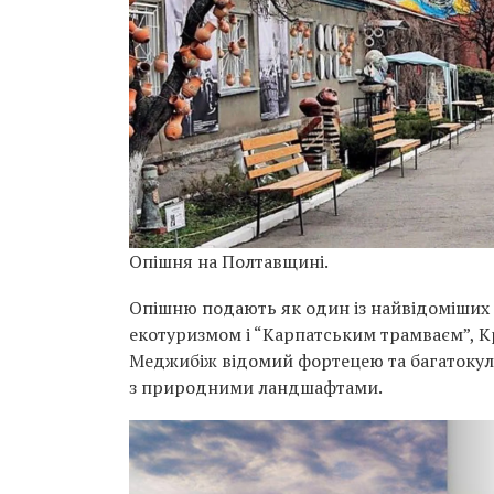
Опішня на Полтавщині.
Опішню подають як один із найвідоміших о
екотуризмом і “Карпатським трамваєм”, 
Меджибіж відомий фортецею та багатокул
з природними ландшафтами.