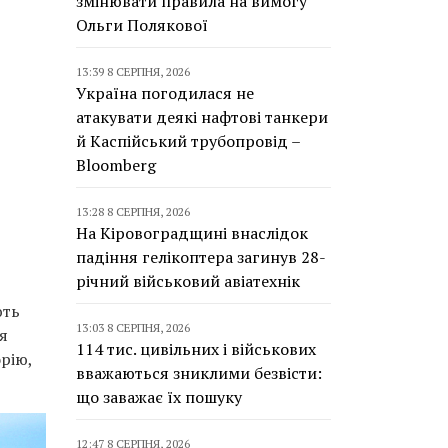
змінювати правила на вимогу
Ольги Полякової
13:39 8 СЕРПНЯ, 2026
Україна погодилася не
атакувати деякі нафтові танкери
й Каспійський трубопровід –
Bloomberg
13:28 8 СЕРПНЯ, 2026
На Кіровоградщині внаслідок
падіння гелікоптера загинув 28-
річний військовий авіатехнік
ють
13:03 8 СЕРПНЯ, 2026
я
114 тис. цивільних і військових
рію,
вважаються зниклими безвісти:
що заважає їх пошуку
12:47 8 СЕРПНЯ, 2026