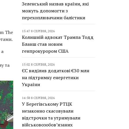
Зеленський назвав країни, які
можуть допомогти з
перехоплювачами балістики
15:47 8 СЕРПНЯ, 2026
sm The
Колишній адвокат Трампа Тодд
ртами.
Бланш став новим
генпрокурором США
 а
му та
15:02 8 СЕРПНЯ, 2026
ЄС виділив додаткові €30 млн
на підтримку енергетики
України
14:58 8 СЕРПНЯ, 2026
У Берегівському РТЦК
незаконно скасовували
відстрочки та утримували
військовозобов’язаних