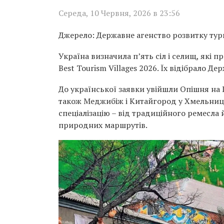
Середа, 10 Червня, 2026 в 23:56
Джерело: Державне агенство розвитку тур
Україна визначила п’ять сіл і селищ, які 
Best Tourism Villages 2026. Їх відібрало 
До української заявки увійшли Опішня на 
також Меджибіж і Китайгород у Хмельниць
спеціалізацію – від традиційного ремесла 
природних маршрутів.