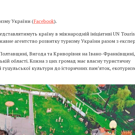
изму України (
Facebook
).
представлятимуть країну в міжнародній ініціативі UN Touri
Державне агентство розвитку туризму України разом з експе
Полтавщині, Вигода та Криворівня на Івано-Франківщині,
кій області. Кожна з цих громад має власну туристичну
й гуцульської культури до історичних пам’яток, екотуриз