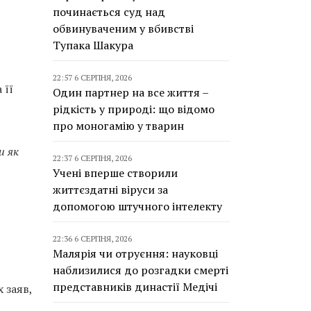
починається суд над
обвинуваченим у вбивстві
Тупака Шакура
22:57 6 СЕРПНЯ, 2026
 її
Один партнер на все життя –
рідкість у природі: що відомо
про моногамію у тварин
и як
22:37 6 СЕРПНЯ, 2026
Учені вперше створили
життєздатні віруси за
допомогою штучного інтелекту
22:36 6 СЕРПНЯ, 2026
Малярія чи отруєння: науковці
наблизилися до розгадки смерті
представників династії Медічі
 заяв,