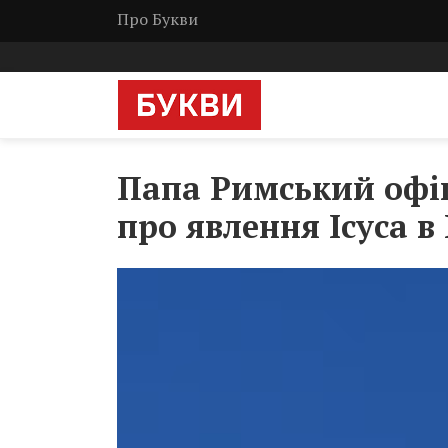
Про Букви
Папа Римський офі
про явлення Ісуса в