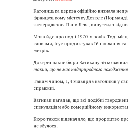
Католицька церква офіційно визнала непр
французькому містечку Дозюле (Нормандія
затвердження Папи Лева, випустило відпо
Мова йде про події 1970-х років. Тоді міс
словами, Ісус продиктував їй послання та
метрів.
Доктринальне бюро Ватикану чітко заяви
такий, що не має надприродного походження
Таким чином, 1,4 мільярда католиків у св
справжні.
Ватикан нагадав, що всі подібні тверджен
спекуляціям або комерційному використа
Бюро також відзначило, що пророцтво про “
не збулося.