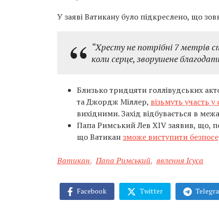
У заяві Ватикану було підкреслено, що зов
“Хресту не потрібні 7 метрів ст
коли серце, зворушене благодат
Близько тридцяти голлівудських актор
та Джордж Міллер,
візьмуть участь у
вихідними. Захід відбувається в меж
Папа Римський Лев XIV заявив, що, п
що Ватикан
зможе виступити безпосе
Ватикан
,
Папа Римський
,
явлення Ісуса
Facebook
Twitter
Telegr