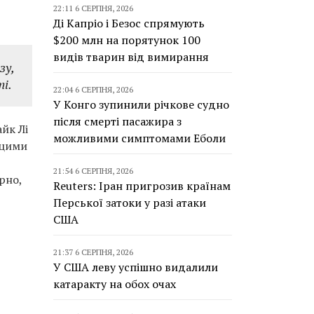
22:11 6 СЕРПНЯ, 2026
Ді Капріо і Безос спрямують
$200 млн на порятунок 100
видів тварин від вимирання
зу,
і.
22:04 6 СЕРПНЯ, 2026
У Конго зупинили річкове судно
після смерті пасажира з
йк Лі
можливими симптомами Еболи
 цими
21:54 6 СЕРПНЯ, 2026
рно,
Reuters: Іран пригрозив країнам
Перської затоки у разі атаки
США
21:37 6 СЕРПНЯ, 2026
У США леву успішно видалили
катаракту на обох очах