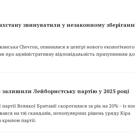
хстану звинуватили у незаконному зберіганн
иканська Chevron, опинилася в центрі нового екологічного
ння про адміністративну відповідальність призупинили до
в залишили Лейбористську партію у 2025 році
партії Великої Британії скоротилася за рік на 20% – із по
увався на тлі скандалів, непопулярних рішень уряду Кіра
 крилом партії.