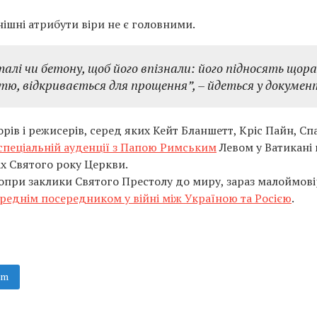
нішні атрибути віри не є головними.
алі чи бетону, щоб його впізнали: його підносять щора
тю, відкривається для прощення”,
– йдеться у документ
ів і режисерів, серед яких Кейт Бланшетт, Кріс Пайн, Спа
 спеціальній ауденції з Папою Римським
Левом у Ватикані
ах Святого року Церкви.
опри заклики Святого Престолу до миру, зараз малоймові
реднім посередником у війні між Україною та Росією
.
am