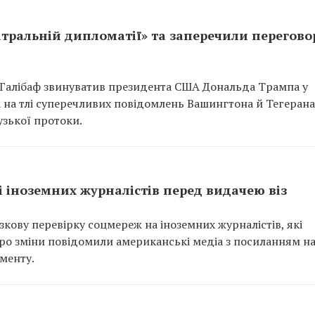
атральній дипломатії» та заперечили перегово
 Галібаф звинуватив президента США Дональда Трампа у
а на тлі суперечливих повідомлень Вашингтона й Тегеран
зької протоки.
 іноземних журналістів перед видачею віз
ову перевірку соцмереж на іноземних журналістів, які
 Про зміни повідомили американські медіа з посиланням н
менту.