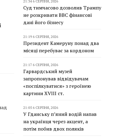
21:34 6 СЕРПНЯ, 2026
Суд тимчасово дозволив Трампу
не розкривати BBC фінансові
дані його бізнесу
і
21:19 6 СЕРПНЯ, 2026
Президент Камеруну понад два
місяці перебуває за кордоном
21:17 6 СЕРПНЯ, 2026
Гарвардський музей
запропонував відвідувачам
«поспілкуватися» з героїнею
картини XVIII ст.
над
21:05 6 СЕРПНЯ, 2026
У Гданську п’яний водій напав
на українця через акцент, а
потім побив двох поляків