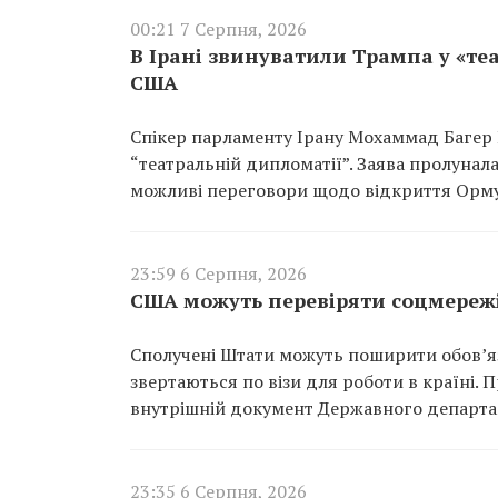
00:21 7 Серпня, 2026
В Ірані звинуватили Трампа у «те
США
Спікер парламенту Ірану Мохаммад Багер
“театральній дипломатії”. Заява пролунал
можливі переговори щодо відкриття Орму
23:59 6 Серпня, 2026
США можуть перевіряти соцмережі
Сполучені Штати можуть поширити обов’язк
звертаються по візи для роботи в країні.
внутрішній документ Державного департа
23:35 6 Серпня, 2026