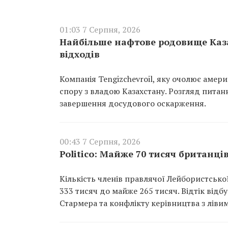
01:03 7 Серпня, 2026
Найбільше нафтове родовище Каза
відходів
Компанія Tengizchevroil, яку очолює амер
спору з владою Казахстану. Розгляд пита
завершення досудового оскарження.
00:43 7 Серпня, 2026
Politico: Майже 70 тисяч британці
Кількість членів правлячої Лейбористської 
333 тисяч до майже 265 тисяч. Відтік відб
Стармера та конфлікту керівництва з лівим