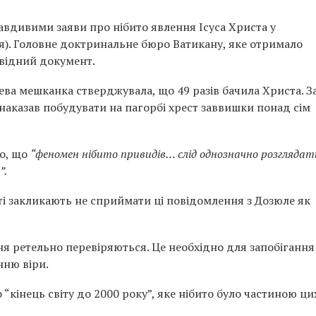
авдивими заяви про нібито явлення Ісуса Христа у
). Головне доктринальне бюро Ватикану, яке отримало
відний документ.
цева мешканка стверджувала, що 49 разів бачила Христа. За
 наказав побудувати на пагорбі хрест заввишки понад сім
ло, що
“феномен нібито привидів… слід однозначно розглядат
”.
іті закликають не сприймати ці повідомлення з Дозюле як
ня ретельно перевіряються. Це необхідно для запобігання
нню віри.
кінець світу до 2000 року”, яке нібито було частиною цих