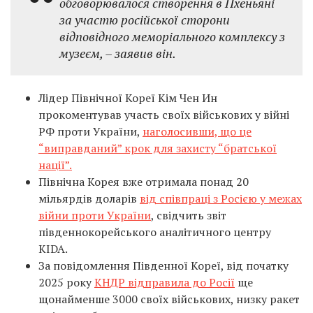
обговорювалося створення в Пхеньяні
за участю російської сторони
відповідного меморіального комплексу з
музеєм, – заявив він.
Лідер Північної Кореї Кім Чен Ин
прокоментував участь своїх військових у війні
РФ проти України,
наголосивши, що це
“виправданий” крок для захисту “братської
нації”.
Північна Корея вже отримала понад 20
мільярдів доларів
від співпраці з Росією у межах
війни проти України
, свідчить звіт
південнокорейського аналітичного центру
KIDA.
За повідомлення Південної Кореї, від початку
2025 року
КНДР відправила до Росії
ще
щонайменше 3000 своїх військових, низку ракет