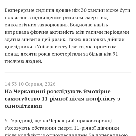
Безперервне сидіння довше ніж 30 хвилин може бути
пов’язане з підвищеним ризиком смерті від
онкологічних захворювань. Водночас навіть
нетривала фізична активність між такими періодами
здатна знизити цей ризик. Таких висновків дійшли
дослідники з Університету Глазго, які протягом
понад десяти років спостерігали за більш ніж 91
тисячею людей.
14:33 10 Серпня, 2026
На Черкащині розслідують ймовірне
самогубство 11-річної після конфлікту з
однолітками
У Городищі, що на Черкащині, правоохоронці
з’ясовують обставини смерті 11-річної дівчинки
після конфлікту з однокласницями. За попередньою