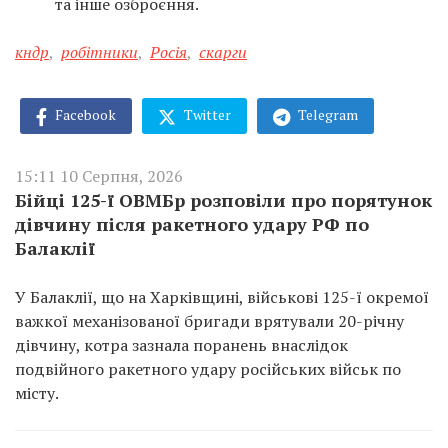
та інше озброєння.
кндр
,
робітники
,
Росія
,
скарги
Facebook
Twitter
Telegram
15:11 10 Серпня, 2026
Бійці 125-ї ОВМБр розповіли про порятунок
дівчину після ракетного удару РФ по
Балаклії
У Балаклії, що на Харківщині, військові 125-ї окремої
важкої механізованої бригади врятували 20-річну
дівчину, котра зазнала поранень внаслідок
подвійного ракетного удару російських військ по
місту.