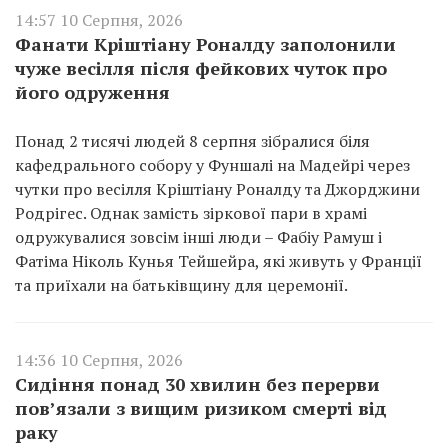
14:57 10 Серпня, 2026
Фанати Кріштіану Роналду заполонили
чуже весілля після фейкових чуток про
його одруження
Понад 2 тисячі людей 8 серпня зібралися біля
кафедрального собору у Фуншалі на Мадейрі через
чутки про весілля Кріштіану Роналду та Джорджини
Родрігес. Однак замість зіркової пари в храмі
одружувалися зовсім інші люди – Фабіу Рамуш і
Фатіма Ніколь Кунья Тейшейра, які живуть у Франції
та приїхали на батьківщину для церемонії.
14:36 10 Серпня, 2026
Сидіння понад 30 хвилин без перерви
пов’язали з вищим ризиком смерті від
раку