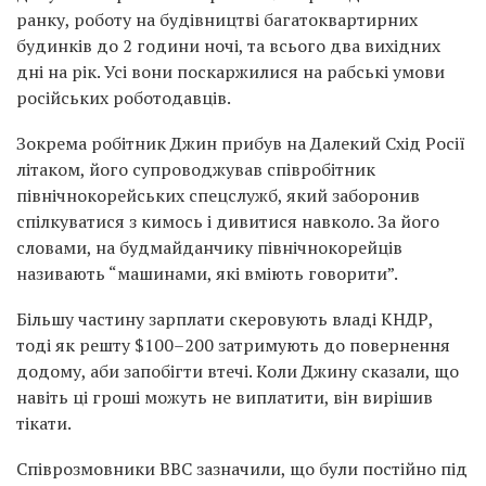
ранку, роботу на будівництві багатоквартирних
будинків до 2 години ночі, та всього два вихідних
дні на рік. Усі вони поскаржилися на рабські умови
російських роботодавців.
Зокрема робітник Джин прибув на Далекий Схід Росії
літаком, його супроводжував співробітник
північнокорейських спецслужб, який заборонив
спілкуватися з кимось і дивитися навколо. За його
словами, на будмайданчику північнокорейців
називають “машинами, які вміють говорити”.
Більшу частину зарплати скеровують владі КНДР,
тоді як решту $100–200 затримують до повернення
додому, аби запобігти втечі. Коли Джину сказали, що
навіть ці гроші можуть не виплатити, він вирішив
тікати.
Співрозмовники BBC зазначили, що були постійно під