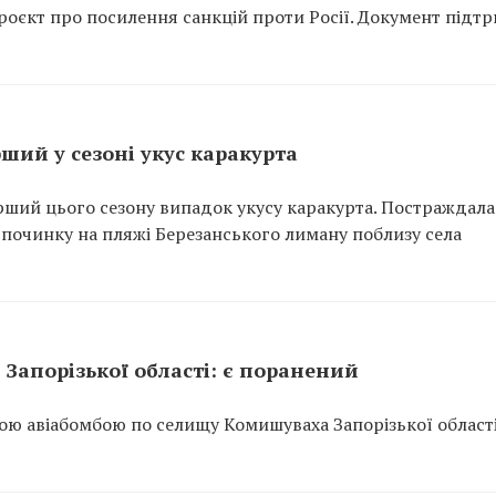
оєкт про посилення санкцій проти Росії. Документ підт
ший у сезоні укус каракурта
рший цього сезону випадок укусу каракурта. Постраждала
відпочинку на пляжі Березанського лиману поблизу села
Запорізької області: є поранений
ою авіабомбою по селищу Комишуваха Запорізької області