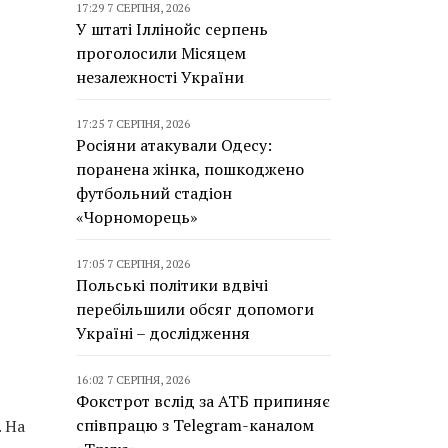
17:29 7 СЕРПНЯ, 2026
У штаті Іллінойс серпень
проголосили Місяцем
незалежності України
17:25 7 СЕРПНЯ, 2026
Росіяни атакували Одесу:
поранена жінка, пошкоджено
футбольний стадіон
«Чорноморець»
17:05 7 СЕРПНЯ, 2026
Польські політики вдвічі
перебільшили обсяг допомоги
Україні – дослідження
16:02 7 СЕРПНЯ, 2026
Фокстрот вслід за АТБ припиняє
співпрацю з Telegram-каналом
. На