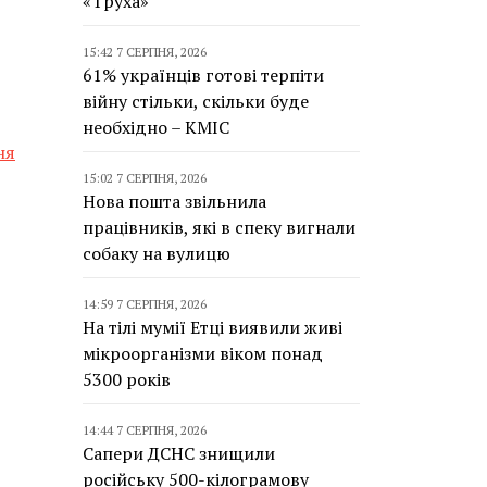
«Труха»
15:42 7 СЕРПНЯ, 2026
61% українців готові терпіти
війну стільки, скільки буде
необхідно – КМІС
ня
15:02 7 СЕРПНЯ, 2026
Нова пошта звільнила
працівників, які в спеку вигнали
собаку на вулицю
14:59 7 СЕРПНЯ, 2026
На тілі мумії Етці виявили живі
мікроорганізми віком понад
5300 років
14:44 7 СЕРПНЯ, 2026
Сапери ДСНС знищили
російську 500-кілограмову