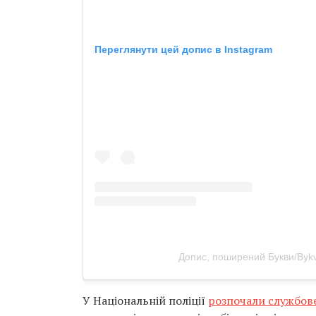
Переглянути цей допис в Instagram
Допис, поширений Букви/Byk
У Національній поліції
розпочали службов