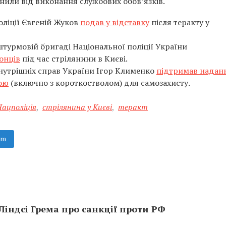
онили від виконання службових обов’язків.
оліції Євгеній Жуков
подав у відставку
після теракту у
турмовій бригаді Національної поліції України
онців
під час стрілянини в Києві.
внутрішніх справ України Ігор Клименко
підтримав надан
ою
(включно з короткостволом) для самозахисту.
ацполіція
,
стрілянина у Києві
,
теракт
am
індсі Грема про санкції проти РФ