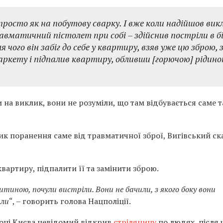
росто як на побутову сварку. І вже коли надійшов вик
равматичний пістолет при собі – здійснив постріли в б
я чого він забіг до себе у квартиру, взяв уже цю зброю, 
аркету і підпалив квартиру, обливши [горючою] рідино
 на виклик, вони не розуміли, що там відбувається саме т
ик поранення саме від травматичної зброї, Вигівський ск
вартиру, підпалити її та замінити зброю.
дитиною, почули вистріли. Вони не бачили, з якого боку вони
али
“, – говорить голова Нацполіції.
йоні Києва невідомий відкрив
стрілянину
по людях, після 