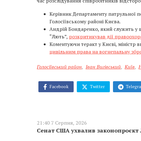
час розслідування співробітників відстор
Керівник Департаменту патрульної п
Голосіївському районі Києва.
Андрій Бондаренко, який служить у ш
“Лють”,
розкритикував дії правоохор
Коментуючи теракт у Києві, міністр 
цивільним права на вогнепальну збр
Голосіївський район
,
Іван Вигівський
,
Київ
,
Н
Facebook
Twitter
Telegr
21:40 7 Серпня, 2026
Сенат США ухвалив законопроєкт Л