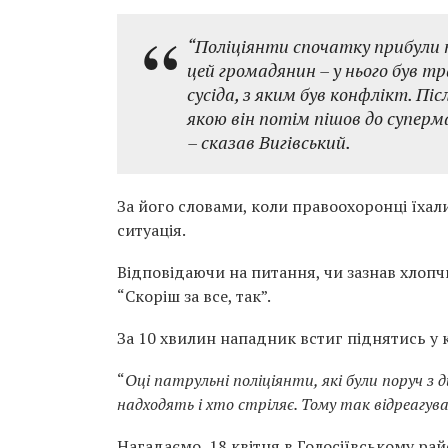
“Поліціянти спочатку прибули п
цей громадянин – у нього був т
сусіда, з яким був конфлікт. Післ
якою він потім пішов до суперм
– сказав Вигівський.
За його словами, коли правоохоронці їхали
ситуація.
Відповідаючи на питання, чи зазнав хлопч
“Скоріш за все, так”.
За 10 хвилин нападник встиг піднятись у к
“
Оці патрульні поліціянти, які були поруч з 
надходять і хто стріляє. Тому так відреагув
Нагадаємо, 18 квітня в Голосіївському ра