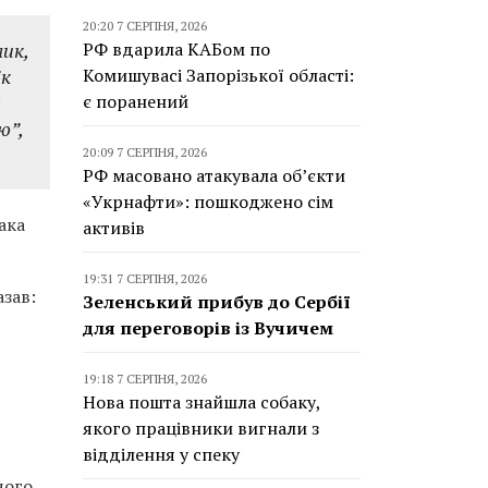
20:20 7 СЕРПНЯ, 2026
лик,
РФ вдарила КАБом по
ік
Комишувасі Запорізької області:
з
є поранений
ю”,
20:09 7 СЕРПНЯ, 2026
РФ масовано атакувала об’єкти
«Укрнафти»: пошкоджено сім
ака
активів
19:31 7 СЕРПНЯ, 2026
азав:
Зеленський прибув до Сербії
для переговорів із Вучичем
19:18 7 СЕРПНЯ, 2026
Нова пошта знайшла собаку,
якого працівники вигнали з
відділення у спеку
чого