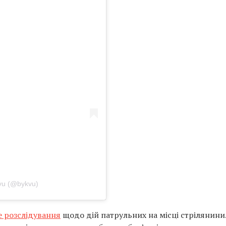
vu (@bykvu)
е розслідування
щодо дій патрульних на місці стрілянини