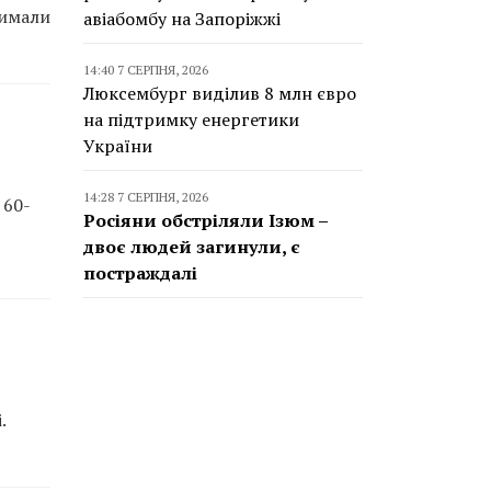
римали
авіабомбу на Запоріжжі
14:40 7 СЕРПНЯ, 2026
Люксембург виділив 8 млн євро
на підтримку енергетики
України
14:28 7 СЕРПНЯ, 2026
 60-
Росіяни обстріляли Ізюм –
двоє людей загинули, є
постраждалі
.