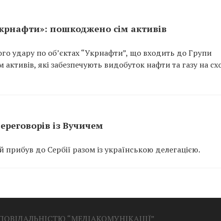
Укрнафти»: пошкоджено сім активів
ого удару по об’єктах “Укрнафти”, що входить до Групи
 активів, які забезпечують видобуток нафти та газу на сх
ереговорів із Вучичем
прибув до Сербії разом із українською делегацією.
ДПОВІДАЛЬНІСТЮ “МЕДІАКОМУНІКАЦІЇ”