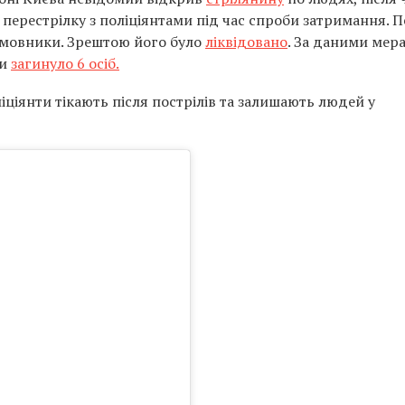
у перестрілку з поліціянтами під час спроби затримання. 
емовники. Зрештою його було
ліквідовано
. За даними мер
ни
загинуло 6 осіб.
іціянти тікають після пострілів та залишають людей у