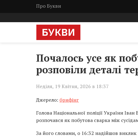
Про Букви
Почалось усе як поб
розповіли деталі те
Неділя, 19 Квітня, 2026 в 18:37
Джерело:
брифінг
Голова Національної поліції України Іван 
розпочався як побутова сварка між сусіда
За його словами, о 16:32 надійшов виклик