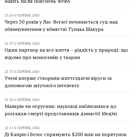
навіть після пояснень ФІФА
23:10 6 СЕРПНЯ, 2026
Через 30 років у Лас-Вегасі починається суд над
обвинуваченим у вбивстві Тупака Шакура
22:57 6 СЕРПНЯ, 2026
Один партнер на все життя – рідкість у природі: що
відомо про моногамію у тварин
22:37 6 СЕРПНЯ, 2026
Учені вперше створили життєздатні віруси за
допомогою штучного інтелекту
22:36 6 СЕРПНЯ, 2026
Малярія чи отруєння: науковці наблизилися до
розгадки смерті представників династії Медічі
22:11 6 СЕРПНЯ, 2026
Ді Капріо і Безос спрямують $200 млн на порятунок