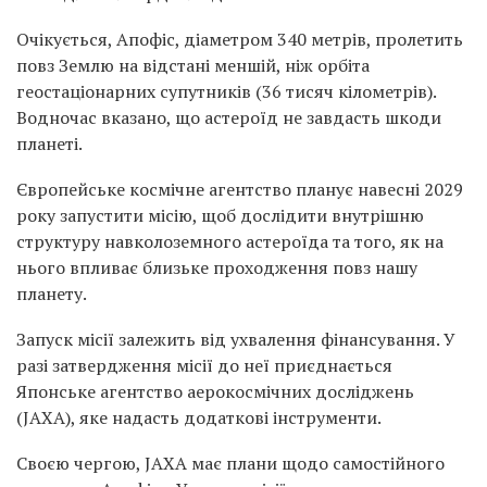
Очікується, Апофіс, діаметром 340 метрів, пролетить
повз Землю на відстані меншій, ніж орбіта
геостаціонарних супутників (36 тисяч кілометрів).
Водночас вказано, що астероїд не завдасть шкоди
планеті.
Європейське космічне агентство планує навесні 2029
року запустити місію, щоб дослідити внутрішню
структуру навколоземного астероїда та того, як на
нього впливає близьке проходження повз нашу
планету.
Запуск місії залежить від ухвалення фінансування. У
разі затвердження місії до неї приєднається
Японське агентство аерокосмічних досліджень
(JAXA), яке надасть додаткові інструменти.
Своєю чергою, JAXA має плани щодо самостійного