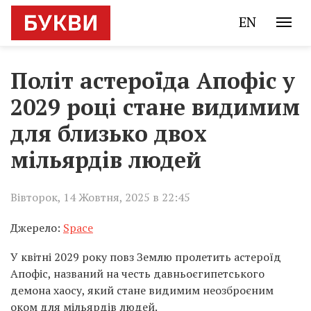
EN
Політ астероїда Апофіс у
2029 році стане видимим
для близько двох
мільярдів людей
Вівторок, 14 Жовтня, 2025 в 22:45
Джерело:
Space
У квітні 2029 року повз Землю пролетить астероїд
Апофіс, названий на честь давньоєгипетського
демона хаосу, який стане видимим неозброєним
оком для мільярдів людей.