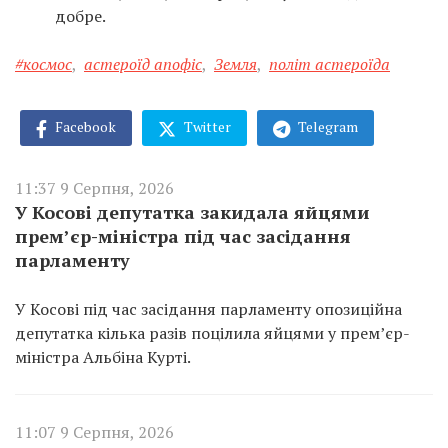
добре.
#космос
,
астероїд апофіс
,
Земля
,
політ астероїда
Facebook
Twitter
Telegram
11:37 9 Серпня, 2026
У Косові депутатка закидала яйцями
прем’єр-міністра під час засідання
парламенту
У Косові під час засідання парламенту опозиційна
депутатка кілька разів поцілила яйцями у прем’єр-
міністра Альбіна Курті.
11:07 9 Серпня, 2026