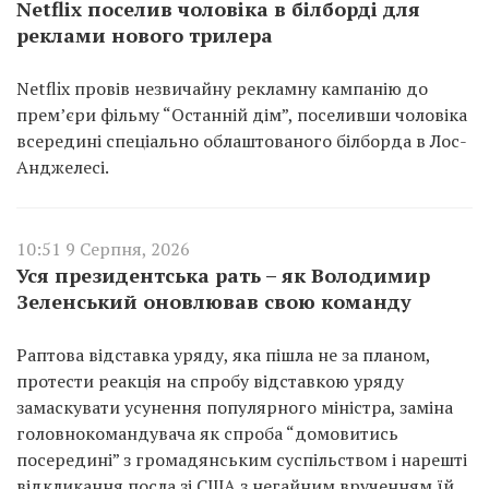
Netflix поселив чоловіка в білборді для
реклами нового трилера
Netflix провів незвичайну рекламну кампанію до
прем’єри фільму “Останній дім”, поселивши чоловіка
всередині спеціально облаштованого білборда в Лос-
Анджелесі.
10:51 9 Серпня, 2026
Уся президентська рать – як Володимир
Зеленський оновлював свою команду
Раптова відставка уряду, яка пішла не за планом,
протести реакція на спробу відставкою уряду
замаскувати усунення популярного міністра, заміна
головнокомандувача як спроба “домовитись
посередині” з громадянським суспільством і нарешті
відкликання посла зі США з негайним врученням їй