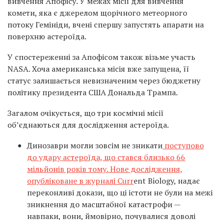
вивчення Апофісу. У межах місії для вивчення
комети, яка є джерелом щорічного метеорного
потоку Гемініди, вчені спершу запустять апарати на
поверхню астероїда.
У спостереженні за Апофісом також візьме участь
NASA. Хоча американська місія вже запущена, її
статус залишається невизначеним через бюджетну
політику президента США Дональда Трампа.
Загалом очікується, що три космічні місії
об’єднаються для дослідження астероїда.
Динозаври могли зовсім не зникати
поступово
до удару астероїда, що стався близько 66
мільйонів років тому. Нове дослідження,
опубліковане в журналі Curr
ent Biology, надає
переконливі докази, що ці істоти не були на межі
зникнення до масштабної катастрофи —
навпаки, вони, ймовірно, почувалися доволі