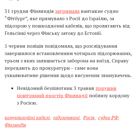
31 грудня Фінляндія
затримала
вантажне судно
“Фітбург”, яке прямувало з Росії до Ізраїлю, за
підозрою у пошкодженні кабелів, що пролягають від
Гельсінкі через Фінську затоку до Естонії.
5 червня поліція повідомила, що розслідування
завершилося встановленням чотирьох підозрюваних,
трьом з яких залишається заборона на виїзд. Справу
передають до прокуратури – саме вона
ухвалюватиме рішення щодо висунення звинувачень.
Невідомий безпілотник 3 травня
порушив
повітряний простір Фінляндії
поблизу кордону
з Росією.
комунікаційні кабелі
,
підозрювані
,
Росія
,
судно РФ
,
Фінляндія