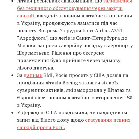
Літаки російських авіакомпаній, що
залишилися
без технічного обслуговування через західні
санкції,
введені за повномасштабне вторгнення
в Україну, продовжують ламатися під час
польоту. Зокрема 2 грудня борт Airbus А321
“Аэрофлота”, що летів із Санкт-Петербурга до
Москви, запросив аварійну посадку в аеропорту
Шереметьєво. Рішення про екстрене
приземлення було прийняте через відмову
лівого двигуна.
За
даними
ЗМІ, Росія просить у США дозвіл на
придбання літаків Boeing за кошти зі своїх
суверенних активів, які заморозили у Штатах та
Європі після повномасштабного вторгнення РФ
в Україну.
У Держдепі США повідомили, чи надходив їм
запит від Білого дому щодо
скасування певних
санкцій проти Росії.