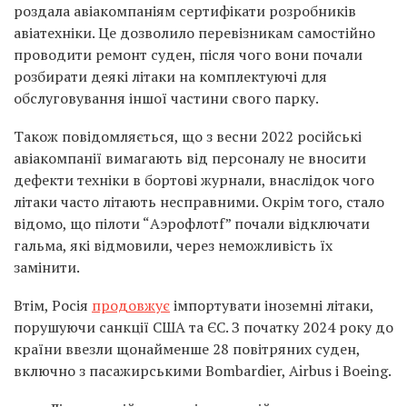
роздала авіакомпаніям сертифікати розробників
авіатехніки. Це дозволило перевізникам самостійно
проводити ремонт суден, після чого вони почали
розбирати деякі літаки на комплектуючі для
обслуговування іншої частини свого парку.
Також повідомляється, що з весни 2022 російські
авіакомпанії вимагають від персоналу не вносити
дефекти техніки в бортові журнали, внаслідок чого
літаки часто літають несправними. Окрім того, стало
відомо, що пілоти “Аэрофлотf” почали відключати
гальма, які відмовили, через неможливість їх
замінити.
Втім, Росія
продовжує
імпортувати іноземні літаки,
порушуючи санкції США та ЄС. З початку 2024 року до
країни ввезли щонайменше 28 повітряних суден,
включно з пасажирськими Bombardier, Airbus і Boeing.