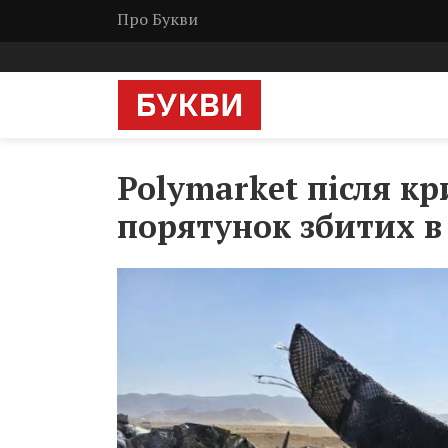
Про Букви
Polymarket після к
порятунок збитих в 