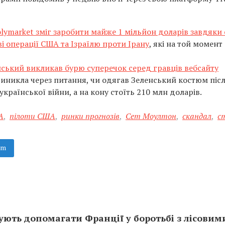
ymarket зміг заробити майже 1 мільйон доларів завдяки 
і операції США та Ізраїлю проти Ірану
, які на той момент
ський викликав бурю суперечок серед гравців вебсайту
иникла через питання, чи одягав Зеленський костюм піс
раїнської війни, а на кону стоїть 210 млн доларів.
А
,
пілоти США
,
ринки прогнозів
,
Сет Моултон
,
скандал
,
с
am
ють допомагати Франції у боротьбі з лісовим