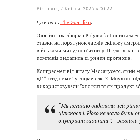
Вівторок, 7 Квітня, 2026 в 00:22
Джерело:
The Guardian
.
Онлайн-платформа Polymarket опинилася в
ставки на порятунок членів екіпажу америк
військами минулої п’ятниці. Після різкої 
компанія видалила ці ринки прогнозів.
Конгресмен від штату Массачусетс, який має
дії “огидними” у соцмережі X. Моултон пі
використовували їхнє життя як продукт з
“Ми негайно видалили цей ринок
цілісності. Його не мало бути оп
внутрішні гарантії”
,
– заявили 