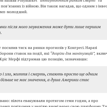
н назвав Polymarket
“антиутопічним ринком смерті”
та
 пов’язаних із війною. Він також нагадав, що одним з інве
амп-молодший.
авки після мого зауваження може бути лише першим
.
 посилив тиск на ринки прогнозів у Конгресі. Наразі
орони ставок на події, які
“дозріли для маніпуляцій”,
вклю
р Кріс Мерфі підтримав цю позицію, зазначивши:
ро і зло, життя і смерть, стають просто ще одним
більше не має значення, а душа Америки стає
овано: пілота евакуювали протягом семи годин, а про
рамп повідомив у неділю вночі через свою платформу Tr