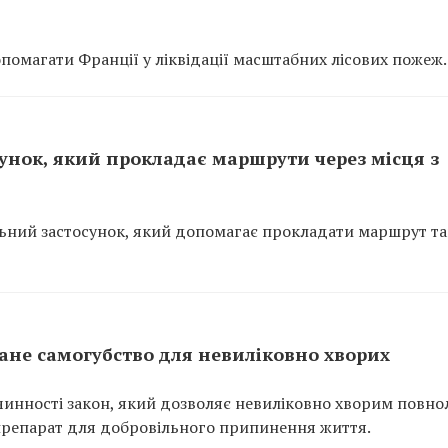
омагати Франції у ліквідації масштабних лісових пожеж.
сунок, який прокладає маршрути через місця з
льний застосунок, який допомагає прокладати маршрут т
ане самогубство для невиліковно хворих
инності закон, який дозволяє невиліковно хворим повно
 препарат для добровільного припинення життя.