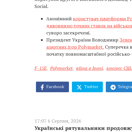
Social.
Анонімний
користувач платформи Pol
дивовижно точних ставок на військов
суворо засекречені.
Президент України Володимир
Зелен
азартних ігор Polymarket.
Суперечка в
початку повномасштабної російсько-ук
F-15E
,
Polymarket
,
війна в Ірані
,
конгрес СШ
Facebook
Twitter
Telegr
17:07 6 Серпня, 2026
Українські рятувальники продовжу