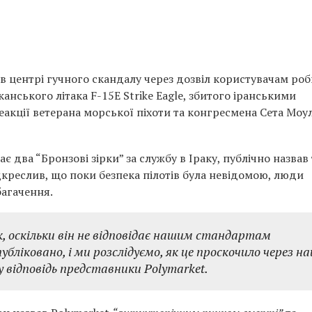
 центрі гучного скандалу через дозвіл користувачам ро
анського літака F-15E Strike Eagle, збитого іранськими
реакції ветерана морської піхоти та конгресмена Сета Моу
 два “Бронзові зірки” за службу в Іраку, публічно назвав 
дкреслив, що поки безпека пілотів була невідомою, люди
багачення.
, оскільки він не відповідає нашим стандартам
убліковано, і ми розслідуємо, як це проскочило через на
у відповідь представники Polymarket.