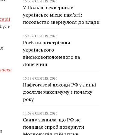
15:30 6 СЕРПНЯ, 2026
У Польщі осквернили
українське місце пам’яті:
серії
посольство звернулося до влади
 були
15:18 6 СЕРПНЯ, 2026
Росіяни розстріляли
ля
українського
військовополоненого на
Донеччині
тавки
15:17 6 СЕРПНЯ, 2026
Нафтогазові доходи РФ у липні
досягли максимуму з початку
року
14:59 6 СЕРПНЯ, 2026
Санду заявила, що РФ не
полишає спроб повернути
и
Молдову під свій вплив