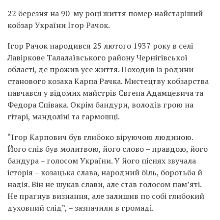
22 березня на 90-му році життя помер найстаріший
кобзар України Ігор Рачок.
Ігор Рачок народився 25 лютого 1937 року в селі
Лавіркове Талалаївського району Чернігівської
області, де прожив усе життя. Походив із родини
станового козака Карпа Рачка. Мистецтву кобзарства
навчався у відомих майстрів Євгена Адамцевича та
Федора Співака. Окрім бандури, володів грою на
гітарі, мандоліні та гармошці.
“Ігор Карпович був глибоко віруючою людиною.
Його спів був молитвою, його слово – правдою, його
бандура – голосом України. У його піснях звучала
історія – козацька слава, народний біль, боротьба й
надія. Він не шукав слави, але став голосом пам’яті.
Не прагнув визнання, але залишив по собі глибокий
духовний слід”, – зазначили в громаді.