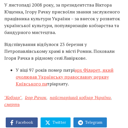
У листопаді 2008 року, за президентства Віктора
Ющенка, Ігору Рачку присвоїли звання заслуженого
працівника культури України – за внесок у розвиток
української культури, популяризацію кобзарства та
бандурного мистецтва.
Відспівування відбулося 23 березня у
Петропавлівському храмі в місті Ромни. Поховали
Ігоря Рачка в рідному селі Лавіркове.
У віці 97 років помер патрі
арх Філарет, який
очолював Українську православну церкву
Київського па
тріархату.
"Кобзар"
,
Ігор Рачок
,
найстаріший кобзар України
,
смерть
Facebook
Twitter
Telegram