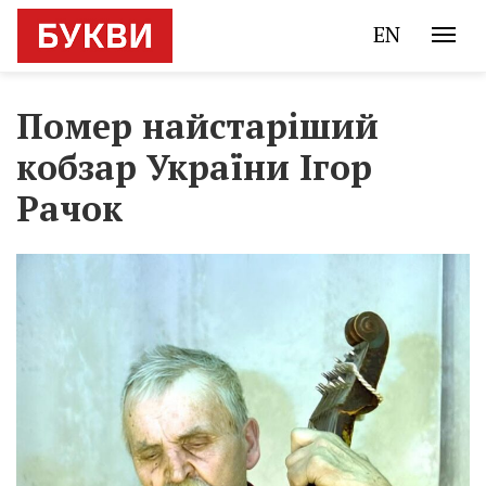
EN
Помер найстаріший
кобзар України Ігор
Рачок