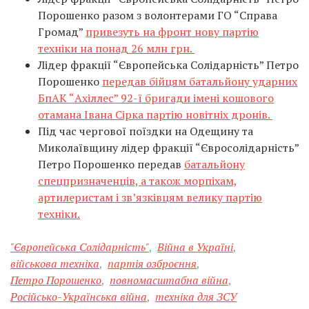
Порошенко разом з волонтерами ГО “Справа
Громад”
привезуть на фронт нову партію
техніки на понад 26 млн грн.
Лідер фракції “Європейська Солідарність” Петро
Порошенко
передав бійцям батальйону ударних
БпАК “Ахіллес” 92-ї бригади імені кошового
отамана Івана Сірка партію новітніх дронів.
Під час чергової поїздки на Одещину та
Миколаївщину лідер фракції “Євросолідарність”
Петро Порошенко передав
батальйону
спецпризначенців, а також морпіхам,
артилеристам і зв’язківцям велику партію
техніки.
"Європейська Солідарність"
,
Війна в Україні
,
військова техніка
,
партія озброєння
,
Петро Порошенко
,
повномасштабна війна
,
Російсько-Українська війна
,
техніка для ЗСУ