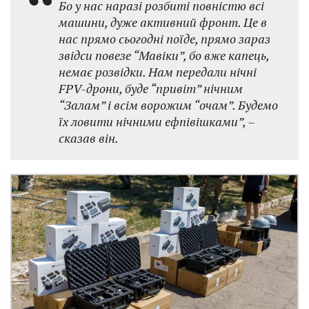
Бо у нас наразі розбиті повністю всі
машини, дуже активний фронт. Це в
нас прямо сьогодні поїде, прямо зараз
звідси повезе “Мавіки”, бо вже капець,
немає розвідки. Нам передали нічні
FPV-дрони, буде “привіт” нічним
“Залам” і всім ворожим “очам”. Будемо
їх ловити нічними ефпівішками”, –
сказав він.