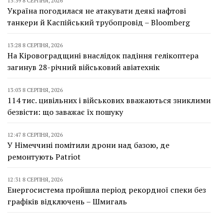
13:39 8 СЕРПНЯ, 2026
Україна погодилася не атакувати деякі нафтові
танкери й Каспійський трубопровід – Bloomberg
13:28 8 СЕРПНЯ, 2026
На Кіровоградщині внаслідок падіння гелікоптера
загинув 28-річний військовий авіатехнік
13:03 8 СЕРПНЯ, 2026
114 тис. цивільних і військових вважаються зниклими
безвісти: що заважає їх пошуку
12:47 8 СЕРПНЯ, 2026
У Німеччині помітили дрони над базою, де
ремонтують Patriot
12:31 8 СЕРПНЯ, 2026
Енергосистема пройшла період рекордної спеки без
графіків відключень – Шмигаль