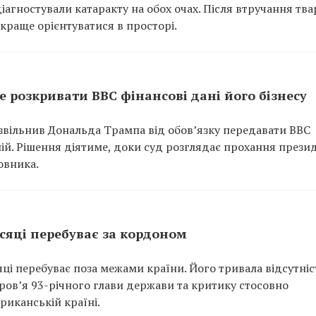
діагностували катаракту на обох очах. Після втручання тв
 краще орієнтуватися в просторі.
 розкривати BBC фінансові дані його бізнесу
вільнив Дональда Трампа від обов’язку передавати BBC
ій. Рішення діятиме, доки суд розглядає прохання прези
овника.
сяці перебуває за кордоном
ці перебуває поза межами країни. Його тривала відсутніс
ов’я 93-річного глави держави та критику стосовно
иканській країні.