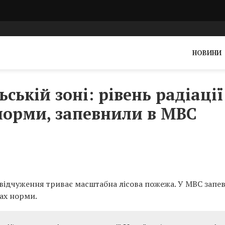
НОВИНИ
ькій зоні: рівень радіації
норми, запевнили в МВС
 відчуження триває масштабна лісова пожежа. У МВС запе
жах норми.