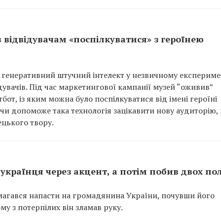
відвідувачам «поспілкуватися» з героїнею
генеративний штучний інтелект у незвичному експеримен
увачів. Під час маркетингової кампанії музей “оживив”
тбот, із яким можна було поспілкуватися від імені героїні
 чи допоможе така технологія зацікавити нову аудиторію, 
цького твору.
українця через акцент, а потім побив двох по
амагався напасти на громадянина України, почувши його
му з потерпілих він зламав руку.