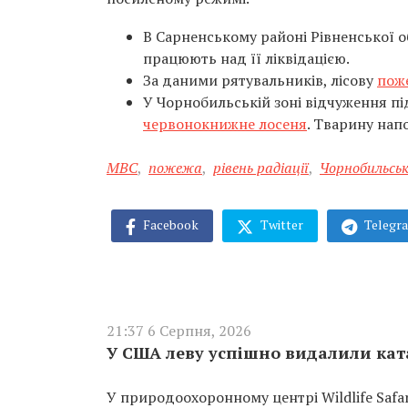
В Сарненському районі Рівненської о
працюють над її ліквідацією.
За даними рятувальників, лісову
поже
У Чорнобильській зоні відчуження під
червонокнижне лосеня
. Тварину нап
МВС
,
пожежа
,
рівень радіації
,
Чорнобильськ
Facebook
Twitter
Telegr
21:37 6 Серпня, 2026
У США леву успішно видалили ката
У природоохоронному центрі Wildlife Saf