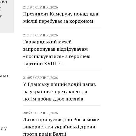
очі
ї
21:19 6 СЕРПНЯ, 2026
Президент Камеруну понад два
в
місяці перебуває за кордоном
21:17 6 СЕРПНЯ, 2026
Гарвардський музей
запропонував відвідувачам
«поспілкуватися» з героїнею
картини XVIII ст.
імко
21:05 6 СЕРПНЯ, 2026
У Гданську п’яний водій напав
на українця через акцент, а
потім побив двох поляків
20:59 6 СЕРПНЯ, 2026
Литва припускає, що Росія може
використати українські дрони
є у
проти країн Балтії