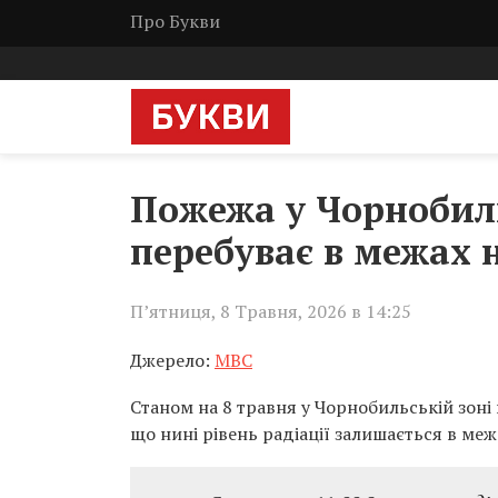
Про Букви
Пожежа у Чорнобильс
перебуває в межах 
П’ятниця, 8 Травня, 2026 в 14:25
Джерело:
МВС
Станом на 8 травня у Чорнобильській зоні
що нині рівень радіації залишається в ме