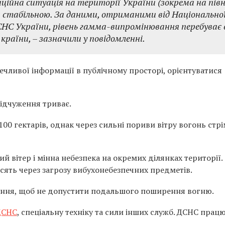
ційна ситуація на території України (зокрема на півн
я стабільною. За даними, отриманими від Національно
СНС України, рівень гамма-випромінювання перебуває 
країни, – зазначили у повідомленні.
ечливої інформації в публічному просторі, орієнтуватися
відчуження триває.
0 гектарів, однак через сильні пориви вітру вогонь стр
 вітер і мінна небезпека на окремих ділянках території.
асять через загрозу вибухонебезпечних предметів.
ання, щоб не допустити подальшого поширення вогню.
 ДСНС
, спеціальну техніку та сили інших служб. ДСНС працю