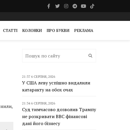
СТАТТІ
КОЛОНКИ
ПРО БУКВИ
РЕКЛАМА
21:37 6 СЕРПНЯ, 2026
У США леву успішно видалили
катаракту на обох очах
21:34 6 СЕРПНЯ, 2026
внили,
Суд тимчасово дозволив Трампу
не розкривати BBC фінансові
дані його бізнесу