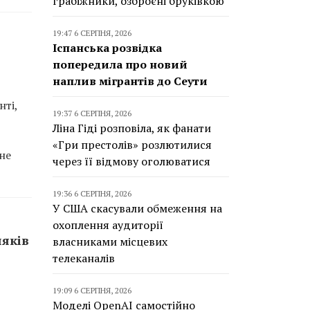
грабіжники, озброєні бруківкою
19:47 6 СЕРПНЯ, 2026
Іспанська розвідка
попередила про новий
наплив мігрантів до Сеути
ті,
19:37 6 СЕРПНЯ, 2026
Ліна Гіді розповіла, як фанати
«Гри престолів» розлютилися
не
через її відмову оголюватися
19:36 6 СЕРПНЯ, 2026
У США скасували обмеження на
охоплення аудиторії
ляків
власниками місцевих
телеканалів
19:09 6 СЕРПНЯ, 2026
Моделі OpenAI самостійно