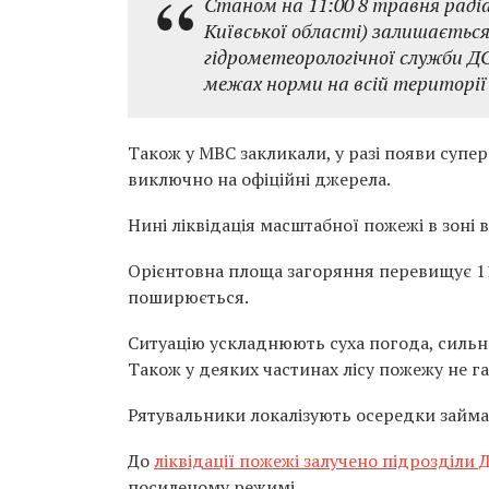
Станом на 11:00 8 травня радіа
Київської області) залишаєтьс
гідрометеорологічної служби Д
межах норми на всій території 
Також у МВС закликали, у разі появи супер
виключно на офіційні джерела.
Нині ліквідація масштабної пожежі в зоні 
Орієнтовна площа загоряння перевищує 110
поширюється.
Ситуацію ускладнюють суха погода, сильний
Також у деяких частинах лісу пожежу не г
Рятувальники локалізують осередки займ
До
ліквідації пожежі залучено підрозділи
посиленому режимі.