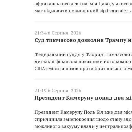
африканського лева на ім’я Цаво, у якого 
має відновити повноцінний зір і здатність
21:34 6 Серпня, 2026
Суд тимчасово дозволив Трампу не
Федеральний суддя у Флориді тимчасово з
детальні фінансові показники його компан
США змінити позов проти британського м
21:19 6 Серпня, 2026
Президент Камеруну понад два мі
Президент Камеруну Поль Бія вже два міся
спричинила занепокоєння щодо стану здор
можливого вакууму влади у центральноафр