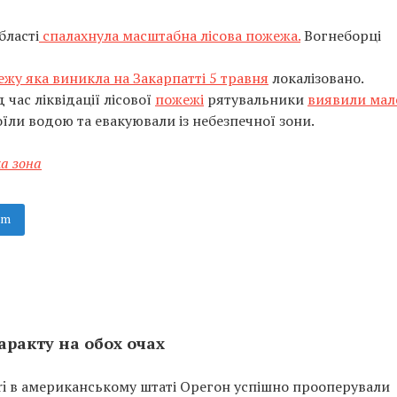
бласті
спалахнула масштабна лісова пожежа.
Вогнеборці
жу яка виникла на Закарпатті 5 травня
локалізовано.
 час ліквідації лісової
пожежі
рятувальники
виявили мал
оїли водою та евакуювали із небезпечної зони.
а зона
am
ракту на обох очах
ari в американському штаті Орегон успішно прооперували