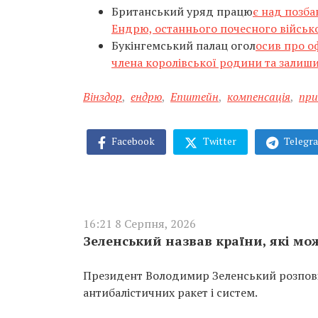
Британський уряд працю
є над позб
Ендрю, останнього почесного військ
Букінгемський палац огол
осив про о
члена королівської родини та залиш
Вінздор
,
ендрю
,
Епштейн
,
компенсація
,
при
Facebook
Twitter
Telegr
16:21 8 Серпня, 2026
Зеленський назвав країни, які м
Президент Володимир Зеленський розповів
антибалістичних ракет і систем.