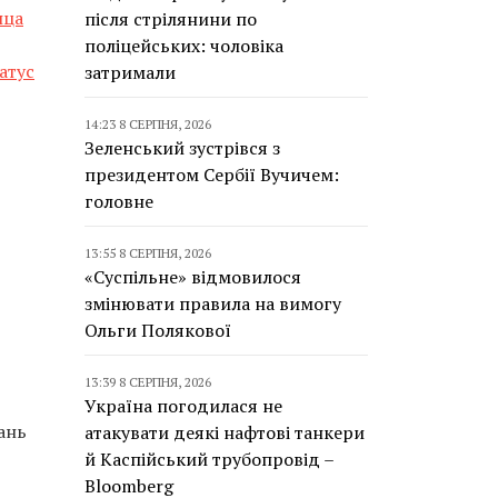
нца
після стрілянини по
поліцейських: чоловіка
атус
затримали
14:23 8 СЕРПНЯ, 2026
Зеленський зустрівся з
президентом Сербії Вучичем:
головне
13:55 8 СЕРПНЯ, 2026
«Суспільне» відмовилося
змінювати правила на вимогу
Ольги Полякової
13:39 8 СЕРПНЯ, 2026
Україна погодилася не
ань
атакувати деякі нафтові танкери
й Каспійський трубопровід –
Bloomberg