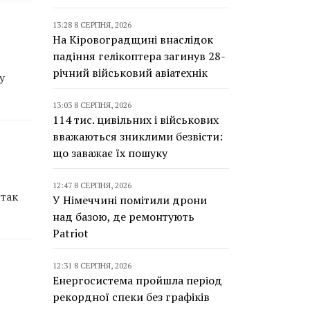
13:28 8 СЕРПНЯ, 2026
На Кіровоградщині внаслідок
падіння гелікоптера загинув 28-
річний військовий авіатехнік
у
13:03 8 СЕРПНЯ, 2026
114 тис. цивільних і військових
вважаються зниклими безвісти:
що заважає їх пошуку
12:47 8 СЕРПНЯ, 2026
дтак
У Німеччині помітили дрони
над базою, де ремонтують
Patriot
12:31 8 СЕРПНЯ, 2026
Енергосистема пройшла період
рекордної спеки без графіків