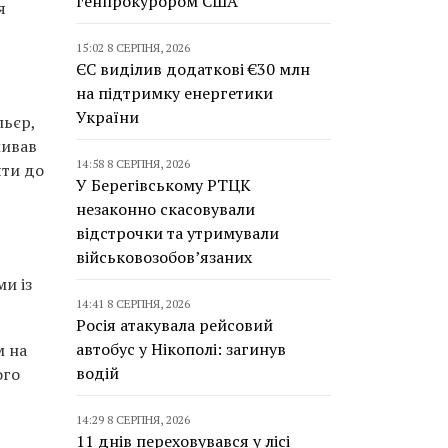
генпрокурором США
я
15:02 8 СЕРПНЯ, 2026
ЄС виділив додаткові €30 млн
на підтримку енергетики
України
льєр,
живав
14:58 8 СЕРПНЯ, 2026
яти до
У Берегівському РТЦК
незаконно скасовували
відстрочки та утримували
військовозобов’язаних
ми із
14:41 8 СЕРПНЯ, 2026
Росія атакувала рейсовий
автобус у Нікополі: загинув
м на
водій
ого
ї
14:29 8 СЕРПНЯ, 2026
11 днів переховувався у лісі