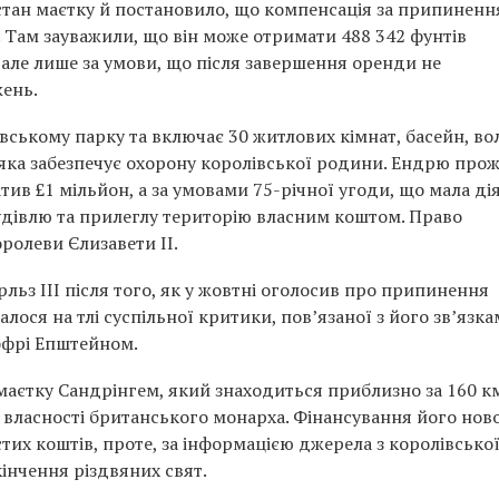
стан маєтку й постановило, що компенсація за припиненн
. Там зауважили, що він може отримати 488 342 фунтів
, але лише за умови, що після завершення оренди не
ень.
вському парку та включає 30 житлових кімнат, басейн, во
, яка забезпечує охорону королівської родини. Ендрю про
атив £1 мільйон, а за умовами 75-річної угоди, що мала ді
будівлю та прилеглу територію власним коштом. Право
ролеви Єлизавети II.
льз III після того, як у жовтні оголосив про припинення
ося на тлі суспільної критики, пов’язаної з його зв’язка
фрі Епштейном.
маєтку Сандрінгем, який знаходиться приблизно за 160 к
й власності британського монарха. Фінансування його нов
стих коштів, проте, за інформацією джерела з королівсько
кінчення різдвяних свят.