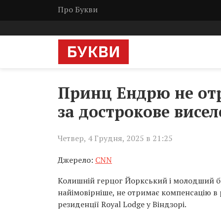
Про Букви
Принц Ендрю не отр
за дострокове висел
Четвер, 4 Грудня, 2025 в 21:25
Джерело:
CNN
Колишній герцог Йоркський і молодший бр
найімовірніше, не отримає компенсацію в 
резиденції Royal Lodge у Віндзорі.