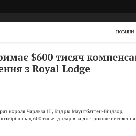
НОВИНИ
имає $600 тисяч компенса
ення з Royal Lodge
ат короля Чарльза III, Ендрю Маунтбаттен-Віндзор,
розмірі понад 600 тисяч доларів за дострокове виселення