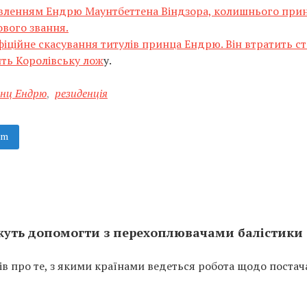
авленням Ендрю Маунтбеттена Віндзора, колишнього при
ового звання.
фіційне скасування титулів принца Ендрю. Він втратить ст
ить Королівську лож
у.
нц Ендрю
,
резиденція
am
ожуть допомогти з перехоплювачами балістики
 про те, з якими країнами ведеться робота щодо постач