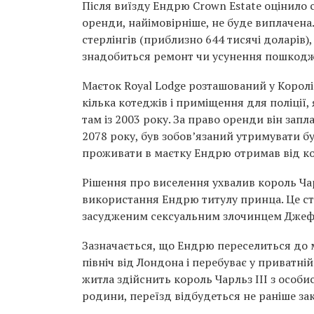
Після виїзду Ендрю Crown Estate оцінило 
оренди, найімовірніше, не буде виплачена
стерлінгів (приблизно 644 тисячі доларів)
знадобиться ремонт чи усунення пошкодж
Маєток Royal Lodge розташований у Королі
кілька котеджів і приміщення для поліції
там із 2003 року. За право оренди він запл
2078 року, був зобов’язаний утримувати 
проживати в маєтку Ендрю отримав від ко
Рішення про виселення ухвалив король Чар
використання Ендрю титулу принца. Це стал
засудженим сексуальним злочинцем Джеф
Зазначається, що Ендрю переселиться до 
північ від Лондона і перебуває у приватні
житла здійснить король Чарльз III з особи
родини, переїзд відбудеться не раніше за