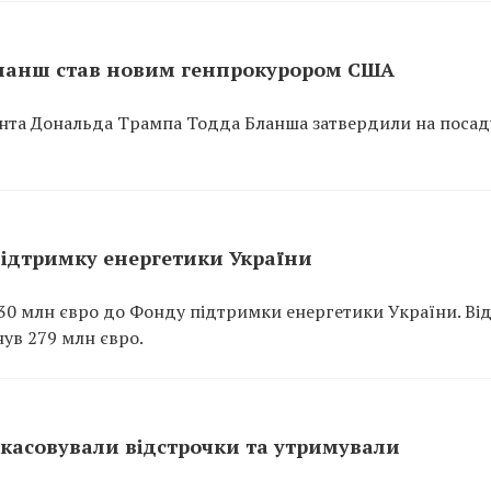
ланш став новим генпрокурором США
нта Дональда Трампа Тодда Бланша затвердили на посад
підтримку енергетики України
0 млн євро до Фонду підтримки енергетики України. Ві
ув 279 млн євро.
скасовували відстрочки та утримували