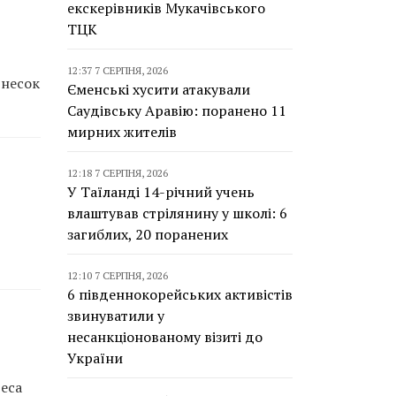
екскерівників Мукачівського
ТЦК
12:37 7 СЕРПНЯ, 2026
внесок
Єменські хусити атакували
Саудівську Аравію: поранено 11
мирних жителів
12:18 7 СЕРПНЯ, 2026
У Таїланді 14-річний учень
влаштував стрілянину у школі: 6
загиблих, 20 поранених
12:10 7 СЕРПНЯ, 2026
6 південнокорейських активістів
звинуватили у
несанкціонованому візиті до
України
реса