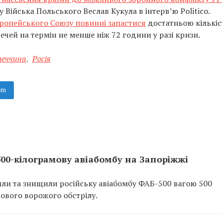
Війська Польського Веслав Кукула в інтерв’ю Politico.
ропейського Союзу повинні запастися
достатньою кількі
чей на термін не менше ніж 72 години у разі кризи.
меччина
,
Росія
am
00-кілограмову авіабомбу на Запоріжжі
ли та знищили російську авіабомбу ФАБ-500 вагою 500
гового ворожого обстрілу.