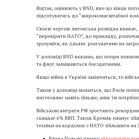
Відтак, оцінюють у BND, вже до кінця пото
підготуватись до “широкомасштабної конв
Своєю чергою литовська розвідка вважає, 
“перевірити НАТО”, до прикладу, розпочав
зрозуміти, як Альянс реагуватиме на загро
У доповіді BND вказано, що попри повнома
та флот залишаються боєздатними.
Якщо війна в Україні закінчиться, то війс
Також у доповіді мовиться, що Росія попо
виготовляє навіть більше, аніж їм потрібн
Військові витрати РФ зростають рекордни
складає 6% ВВП. Також Кремль планує збіль
техніки на кордонах з НАТО збільшити на
Влада Польщі планує
підготувати вс