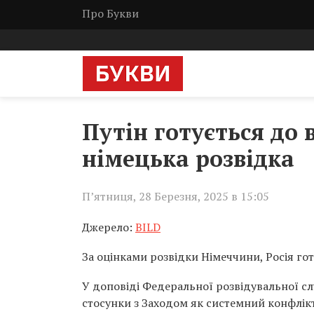
Про Букви
Путін готується до 
німецька розвідка
П’ятниця, 28 Березня, 2025 в 15:05
Джерело:
BILD
За оцінками розвідки Німеччини, Росія гот
У доповіді Федеральної розвідувальної с
стосунки з Заходом як системний конфлікт 