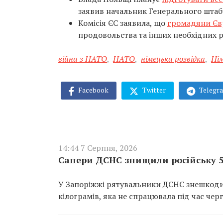
заявив начальник Генерального штабу 
Комісія ЄС заявила, що
громадяни Єв
продовольства та інших необхідних ре
війна з НАТО
,
НАТО
,
німецька розвідка
,
Ні
Facebook
Twitter
Telegr
14:44 7 Серпня, 2026
Сапери ДСНС знищили російську 5
У Запоріжжі рятувальники ДСНС знешкоди
кілограмів, яка не спрацювала під час чер