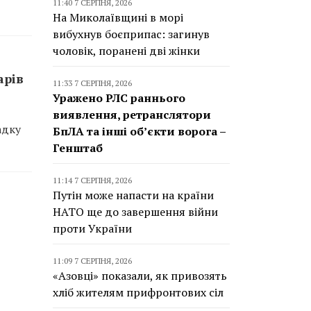
11:40 7 СЕРПНЯ, 2026
На Миколаївщині в морі
вибухнув боєприпас: загинув
чоловік, поранені дві жінки
арів
11:33 7 СЕРПНЯ, 2026
Уражено РЛС раннього
виявлення, ретранслятори
адку
БпЛА та інші об’єкти ворога –
Генштаб
11:14 7 СЕРПНЯ, 2026
Путін може напасти на країни
НАТО ще до завершення війни
проти України
11:09 7 СЕРПНЯ, 2026
«Азовці» показали, як привозять
хліб жителям прифронтових сіл