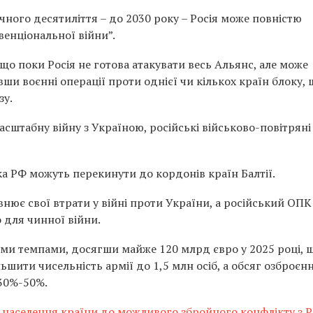
чного десятиліття – до 2030 року – Росія може повністю
енціональної війни”.
що поки Росія не готова атакувати весь Альянс, але може
ши воєнні операції проти однієї чи кількох країн блоку,
зу.
сштабну війну з Україною, російські військово-повітряні
ька РФ можуть перекинути до кордонів країн Балтії.
внює свої втрати у війні проти України, а російський ОПК
о для чинної війни.
ми темпами, досягши майже 120 млрд євро у 2025 році, 
шити чисельність армії до 1,5 млн осіб, а обсяг озброєнн
 30%-50%.
е населення країни до можливого збройного конфлікту з Р