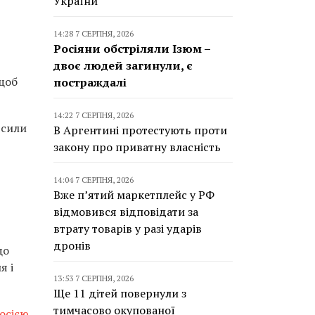
України
14:28 7 СЕРПНЯ, 2026
Росіяни обстріляли Ізюм –
двоє людей загинули, є
 щоб
постраждалі
14:22 7 СЕРПНЯ, 2026
 сили
В Аргентині протестують проти
закону про приватну власність
14:04 7 СЕРПНЯ, 2026
Вже п’ятий маркетплейс у РФ
відмовився відповідати за
втрату товарів у разі ударів
дронів
що
я і
13:53 7 СЕРПНЯ, 2026
Ще 11 дітей повернули з
тимчасово окупованої
осією
,