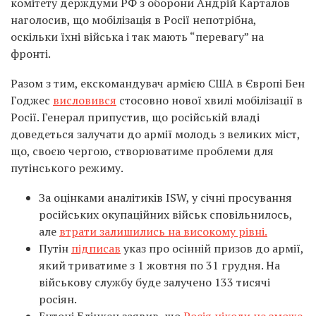
комітету держдуми РФ з оборони Андрій Карталов
наголосив, що мобілізація в Росії непотрібна,
оскільки їхні війська і так мають “перевагу” на
фронті.
Разом з тим, екскомандувач армією США в Європі Бен
Годжес
висловився
стосовно нової хвилі мобілізації в
Росії. Генерал припустив, що російській владі
доведеться залучати до армії молодь з великих міст,
що, своєю чергою, створюватиме проблеми для
путінського режиму.
За оцінками аналітиків ISW, у січні просування
російських окупаційних військ сповільнилось,
але
втрати залишились на високому рівні.
Путін
підписав
указ про осінній призов до армії,
який триватиме з 1 жовтня по 31 грудня. На
військову службу буде залучено 133 тисячі
росіян.