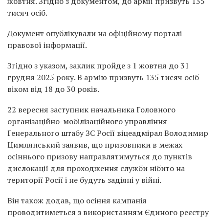
жовтня. Згідно з документом, до армії призвуть 135
тисяч осіб.
Документ опублікували на офіційному порталі
правової інформації.
Згідно з указом, заклик пройде з 1 жовтня до 31
грудня 2025 року. В армію призвуть 135 тисяч осіб
віком від 18 до 30 років.
22 вересня заступник начальника Головного
організаційно-мобілізаційного управління
Генерального штабу ЗС Росії віцеадмірал Володимир
Цимлянський
заявив
, що призовники в межах
осіннього призову направлятимуться до пунктів
дислокації для проходження служби нібито на
території Росії і не будуть задіяні у війні.
Він також додав, що осіння кампанія
проводитиметься з використанням Єдиного реєстру