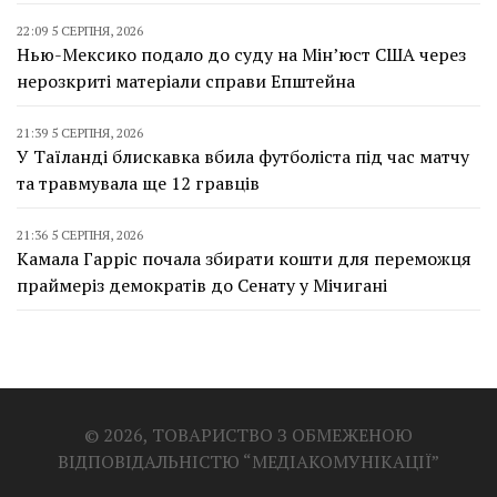
22:09 5 СЕРПНЯ, 2026
Нью-Мексико подало до суду на Мін’юст США через
нерозкриті матеріали справи Епштейна
21:39 5 СЕРПНЯ, 2026
У Таїланді блискавка вбила футболіста під час матчу
та травмувала ще 12 гравців
21:36 5 СЕРПНЯ, 2026
Камала Гарріс почала збирати кошти для переможця
праймеріз демократів до Сенату у Мічигані
© 2026, ТОВАРИСТВО З ОБМЕЖЕНОЮ
ВІДПОВІДАЛЬНІСТЮ “МЕДІАКОМУНІКАЦІЇ”