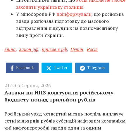
Ентоні Блінкен заявив, що
Росія ніколи не зможе
захопити українську столицю.
У міноборони РФ
поінформували
, що російська
влада розпочала підготовку до масового
відправлення підсудних на повномасштабну
війну проти України.
війна
,
закон рф
,
призов в рф
,
Путін
,
Росія
Facebook
Twitter
Telegram
21:23 5 Серпня, 2026
Аатаки на НПЗ коштували російському
бюджету понад трильйон рублів
Російський уряд четвертий місяць поспіль виплачує
сотні мільярдів рублів субсидій нафтовим компаніям,
чиї нафтопереробні заводи один за одним