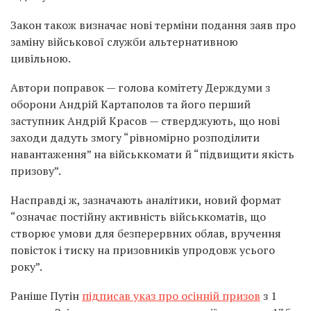
Закон також визначає нові терміни подання заяв про
заміну військової служби альтернативною
цивільною.
Автори поправок — голова комітету Держдуми з
оборони Андрій Картаполов та його перший
заступник Андрій Красов — стверджують, що нові
заходи дадуть змогу “рівномірно розподілити
навантаження” на військкомати й “підвищити якість
призову”.
Насправді ж, зазначають аналітики, новий формат
“означає постійну активність військкоматів, що
створює умови для безперервних облав, вручення
повісток і тиску на призовників упродовж усього
року”.
Раніше Путін
підписав указ про осінній призов
з 1