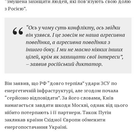
“змушена захищати людей, які пов’язують свою долю
з Росією”.
“Ось у чому суть конфлікту, ось звідки
він узявся. І це зовсім не наша агресивна
поведінка, а агресивна поведінка з
іншого боку. І ми не маємо ніяких інших
цілей, крім як захищати свої інтереси”,
– заявив російський диктатор.
Він заявив, що РФ “довго терпіла” удари ЗСУ по
енергетичній інфраструктурі, але згодом почала
“серйозно відповідати”. За його словами, Київ
намагається завдати шкоди Москві, однак від цього
нібито потерпають і її партнери. Також Путін
закликав країни Східної Європи обмежити
енергопостачання Україні.