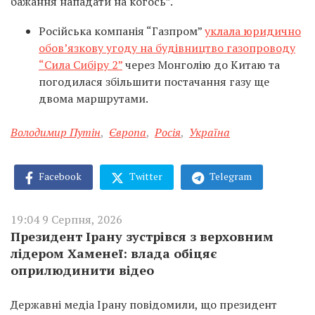
бажання нападати на когось”.
Російська компанія “Газпром”
уклала юридично
обов’язкову угоду на будівництво газопроводу
“Сила Сибіру 2”
через Монголію до Китаю та
погодилася збільшити постачання газу ще
двома маршрутами.
Володимир Путін
,
Європа
,
Росія
,
Україна
Facebook
Twitter
Telegram
19:04 9 Серпня, 2026
Президент Ірану зустрівся з верховним
лідером Хаменеї: влада обіцяє
оприлюдинити відео
Державні медіа Ірану повідомили, що президент