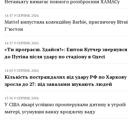
Нетаньягу вимагає повного роззброєння ХАМАСу
14:57 9 СЕРПНЯ, 2026
Mattel випустила колекційну Barbie, присвячену Вітні
Г’юстон
14:37 9 СЕРПНЯ, 2026
«Ти програєш. Здайся!»: Ештон Кутчер звернувся
до Путіна після удару по стадіону в Одесі
14:03 9 СЕРПНЯ, 2026
Кількість постраждалих від удару РФ по Харкову
зросла до 27: під завалами шукають людей
13:36 9 СЕРПНЯ, 2026
У США лікарі успішно прооперували дитину в утробі
матері, усунувши важку вроджену ваду