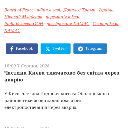
Board of Peace
,
війна в газі
,
Дональд Трамп
,
Ізраїль
,
Ніколай Младенов
,
перемир’я в Газі
,
Рада Безпеки ООН
,
роззброєння ХАМАС
,
Сектор Гази
,
ХАМАС
Facebook
Twitter
Telegram
18:09 7 Серпня, 2026
Частина Києва тимчасово без світла через
аварію
У Києві частина Подільського та Оболонського
районів тимчасово залишилася без
електропостачання через аварію.