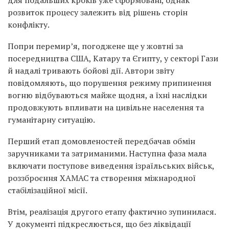
для подальших кроків уже сформовані, однак
розвиток процесу залежить від рішень сторін
конфлікту.
Попри перемир’я, погоджене ще у жовтні за
посередництва США, Катару та Єгипту, у секторі Гази
й надалі тривають бойові дії. Автори звіту
повідомляють, що порушення режиму припинення
вогню відбуваються майже щодня, а їхні наслідки
продовжують впливати на цивільне населення та
гуманітарну ситуацію.
Перший етап домовленостей передбачав обмін
заручниками та затриманими. Наступна фаза мала
включати поступове виведення ізраїльських військ,
роззброєння ХАМАС та створення міжнародної
стабілізаційної місії.
Втім, реалізація другого етапу фактично зупинилася.
У документі підкреслюється, що без ліквідації