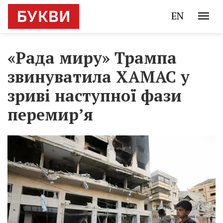
EN
«Рада миру» Трампа
звинуватила ХАМАС у
зриві наступної фази
перемир’я