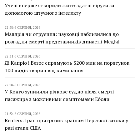
Учені вперше створили життєздатні віруси за
допомогою штучного інтелекту
22:36 6 СЕРПНЯ, 2026
Малярія чи отруєння: науковці наблизилися до
розгадки смерті представників династії Медічі
22:11 6 СЕРПНЯ, 2026
Ді Капріо і Безос спрямують $200 млн на порятунок
100 видів тварин від вимирання
22:04 6 СЕРПНЯ, 2026
У Конго зупинили річкове судно після смерті
пасажира з можливими симптомами Еболи
21:54 6 СЕРПНЯ, 2026
Reuters: Іран пригрозив країнам Перської затоки у
разі атаки США