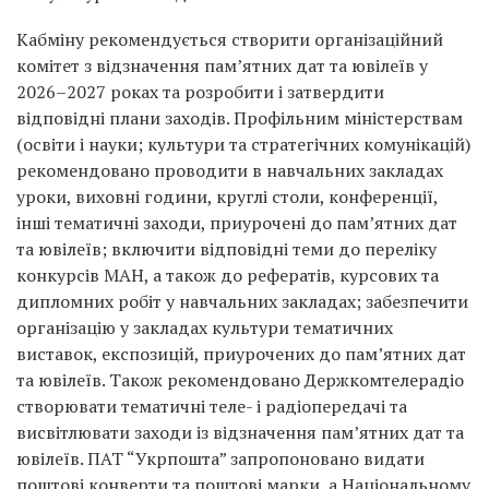
Кабміну рекомендується створити організаційний
комітет з відзначення пам’ятних дат та ювілеїв у
2026–2027 роках та розробити і затвердити
відповідні плани заходів. Профільним міністерствам
(освіти і науки; культури та стратегічних комунікацій)
рекомендовано проводити в навчальних закладах
уроки, виховні години, круглі столи, конференції,
інші тематичні заходи, приурочені до пам’ятних дат
та ювілеїв; включити відповідні теми до переліку
конкурсів МАН, а також до рефератів, курсових та
дипломних робіт у навчальних закладах; забезпечити
організацію у закладах культури тематичних
виставок, експозицій, приурочених до пам’ятних дат
та ювілеїв. Також рекомендовано Держкомтелерадіо
створювати тематичні теле- і радіопередачі та
висвітлювати заходи із відзначення пам’ятних дат та
ювілеїв. ПАТ “Укрпошта” запропоновано видати
поштові конверти та поштові марки, а Національному