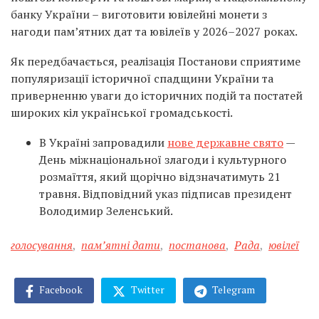
банку України – виготовити ювілейні монети з
нагоди пам’ятних дат та ювілеїв у 2026–2027 роках.
Як передбачається, реалізація Постанови сприятиме
популяризації історичної спадщини України та
приверненню уваги до історичних подій та постатей
широких кіл української громадськості.
В Україні запровадили
нове державне свято
—
День міжнаціональної злагоди і культурного
розмаїття, який щорічно відзначатимуть 21
травня. Відповідний указ підписав президент
Володимир Зеленський.
голосування
,
пам’ятні дати
,
постанова
,
Рада
,
ювілеї
Facebook
Twitter
Telegram