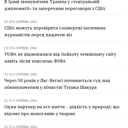
В Ірані звинуватили Трампа у «театральній
дипломатії» та заперечили переговори з США
23:59 6 СЕРПНЯ, 2026
США можуть перевіряти соцмережі іноземних
журналістів перед видачею віз
23:35 6 СЕРПНЯ, 2026
УЄФА не відмовилася від бойкоту чемпіонату світу
навіть після пояснень ФІФА
23:10 6 СЕРПНЯ, 2026
Через 30 років у Лас-Вегасі починається суд над
обвинуваченим у вбивстві Тупака Шакура
22:57 6 СЕРПНЯ, 2026
Один партнер на все життя – рідкість у природі: що
відомо про моногамію у тварин
22:37 6 СЕРПНЯ, 2026