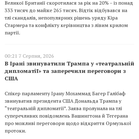
Великої Британії скоротилася за рік на 20% – із понад
333 тисяч до майже 265 тисяч. Відтік відбувався на
тлі скандалів, непопулярних рішень уряду Кіра
Стармера та конфлікту керівництва з лівим крилом
партії.
00:21 7 Серпня, 2026
В Ірані звинуватили Трампа у «театральній
дипломатії» та заперечили переговори з
США
Спікер парламенту Ірану Мохаммад Багер Галібаф
звинуватив президента США Дональда Трампа у
“театральній дипломатії”. Заява пролунала на тлі
суперечливих повідомлень Вашингтона й Тегерана
про можливі переговори щодо відкриття Ормузької
протоки.