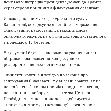
Лейк і адміністрацію президента Дональда Трампа
через спроби припинити фінансування організації.
У позові, поданому до федерального суду у
Вашингтоні, оскаржується негайне замороження
фінансування радіостанції, а також відмова
оплачувати рахунок на 7,4 млн доларів, виставленого
в понеділок, 17 березня.
У документі йдеться, що заморожування виплат
підриває повноваження Конгресу щодо
розпорядження бюджетними коштами.
“Виділяти кошти відповідно до законів про
асигнування й надавати їх у вигляді грантів, як це
передбачено Законом про міжнародне мовлення, –
це не питання вибору для агентства. Це закон.
Необхідна термінова допомога, щоб змусити
агентство дотримуватися закону”, – зазначено в
позові.