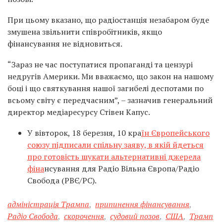
При цьому вказано, що радіостанція незабаром буде
змушена звільнити співробітників, якщо
фінансування не відновиться.
“Зараз не час поступатися пропаганді та цензурі
недругів Америки. Ми вважаємо, що закон на нашому
боці і що святкування нашої загибелі деспотами по
всьому світу є передчасним”, – зазначив генеральний
директор медіаресурсу Стівен Капус.
У вівторок, 18 березня, 10 кра
їн Європейського
союзу підписали спільну заяву, в якій йдеться
про готовість шукати альтернативні джерела
фіна
нсування для Радіо Вільна Європа/Радіо
Свобода (РВЄ/РС).
адміністрація Трампа
,
припинення фінансування
,
Радіо Свобода
,
скорочення
,
судовий позов
,
США
,
Трамп