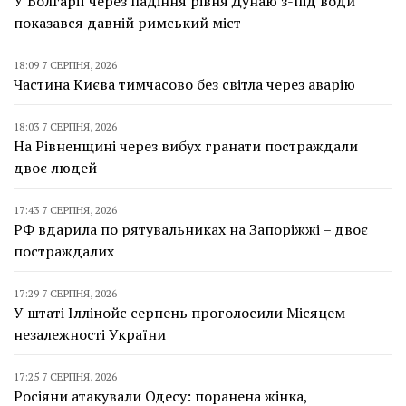
У Болгарії через падіння рівня Дунаю з-під води
показався давній римський міст
18:09 7 СЕРПНЯ, 2026
Частина Києва тимчасово без світла через аварію
18:03 7 СЕРПНЯ, 2026
На Рівненщині через вибух гранати постраждали
двоє людей
17:43 7 СЕРПНЯ, 2026
РФ вдарила по рятувальниках на Запоріжжі – двоє
постраждалих
17:29 7 СЕРПНЯ, 2026
У штаті Іллінойс серпень проголосили Місяцем
незалежності України
17:25 7 СЕРПНЯ, 2026
Росіяни атакували Одесу: поранена жінка,