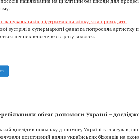
особів націлювання на ці клітини без шкоди для процесі
зму.
ла шанувальників, підтримавши жінку, яка проходить
вої зустрічі в супермаркеті фанатка попросила артистку 
ається невпевнено через втрату волосся.
am
еребільшили обсяг допомоги Україні – дослідж
кий дослідив польську допомогу Україні та з’ясував, що
мовчували позитивний вплив українських біженців на екон