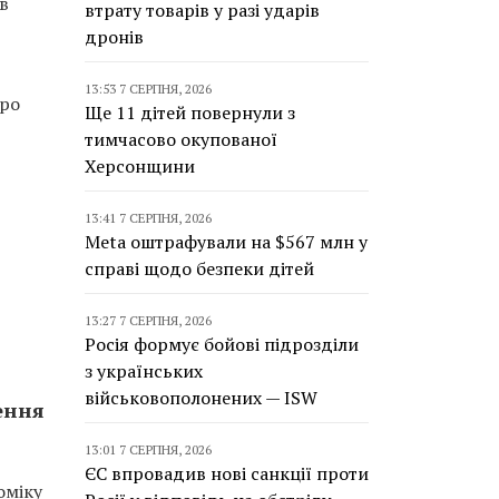
в
втрату товарів у разі ударів
дронів
13:53 7 СЕРПНЯ, 2026
про
Ще 11 дітей повернули з
тимчасово окупованої
Херсонщини
13:41 7 СЕРПНЯ, 2026
Meta оштрафували на $567 млн у
справі щодо безпеки дітей
13:27 7 СЕРПНЯ, 2026
Росія формує бойові підрозділи
з українських
військовополонених — ISW
ення
13:01 7 СЕРПНЯ, 2026
ЄС впровадив нові санкції проти
оміку