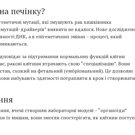
на печінку?
генетичні мутації, які змушують рак кишківника
“мутацій-драйверів” виявити не вдалося. Нове досліджен
вності ДНК, а в епігенетичних змінах – процесі, який
вимикаються.
ідповідає за підтримання нормальних функцій клітин
ає, ракові клітини втрачають свою “спеціалізацію”. Вони
стан, схожий на фетальний (ембріональний). Це дозволяє
они набувають здатності потрапляти в кров і створювати
ння
ння, вчені створили лабораторні моделі – “органоїди”
чи їх мишам, вони змогли спостерігати, як клітини посту