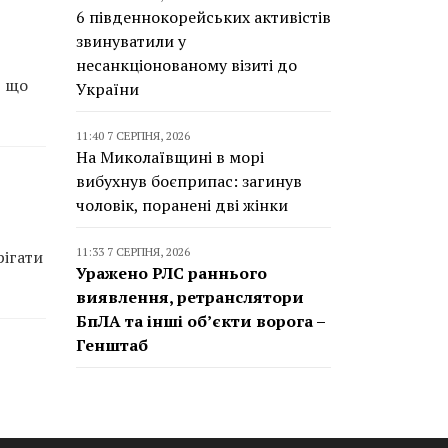
6 південнокорейських активістів
звинуватили у
несанкціонованому візиті до
, що
України
11:40 7 СЕРПНЯ, 2026
На Миколаївщині в морі
вибухнув боєприпас: загинув
чоловік, поранені дві жінки
11:33 7 СЕРПНЯ, 2026
рігати
Уражено РЛС раннього
виявлення, ретранслятори
БпЛА та інші об’єкти ворога –
Генштаб