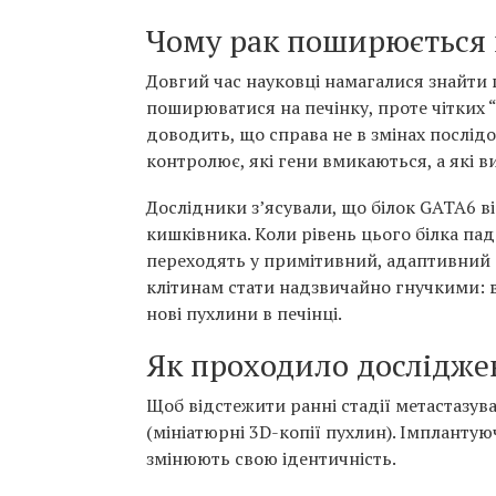
Чому рак поширюється 
Довгий час науковці намагалися знайти 
поширюватися на печінку, проте чітких 
доводить, що справа не в змінах послідо
контролює, які гени вмикаються, а які 
Дослідники з’ясували, що білок GATA6 в
кишківника. Коли рівень цього білка пад
переходять у примітивний, адаптивний 
клітинам стати надзвичайно гнучкими: в
нові пухлини в печінці.
Як проходило дослідже
Щоб відстежити ранні стадії метастазува
(мініатюрні 3D-копії пухлин). Імплантую
змінюють свою ідентичність.