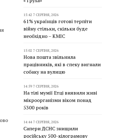
«Труха»
15:42 7 СЕРПНЯ, 2026
61% українців готові терпіти
війну стільки, скільки буде
ня
необхідно – КМІС
15:02 7 СЕРПНЯ, 2026
Нова пошта звільнила
працівників, які в спеку вигнали
собаку на вулицю
14:59 7 СЕРПНЯ, 2026
На тілі мумії Етці виявили живі
мікроорганізми віком понад
5300 років
пово
14:44 7 СЕРПНЯ, 2026
Сапери ДСНС знищили
російську 500-кілограмову