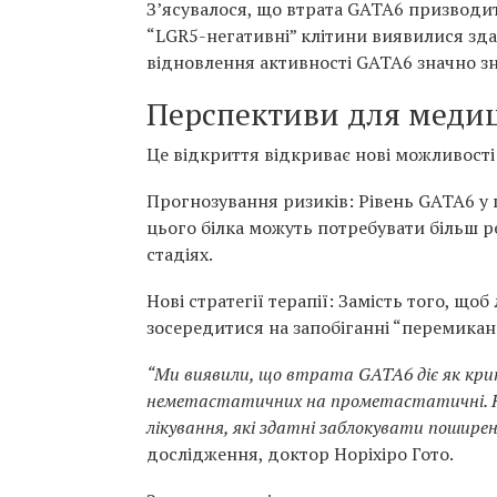
З’ясувалося, що втрата GATA6 призводит
“LGR5-негативні” клітини виявилися зд
відновлення активності GATA6 значно з
Перспективи для меди
Це відкриття відкриває нові можливості
Прогнозування ризиків: Рівень GATA6 у 
цього білка можуть потребувати більш р
стадіях.
Нові стратегії терапії: Замість того, 
зосередитися на запобіганні “перемикан
“Ми виявили, що втрата GATA6 діє як крит
неметастатичних на прометастатичні. На
лікування, які здатні заблокувати пошире
дослідження, доктор Норіхіро Гото.