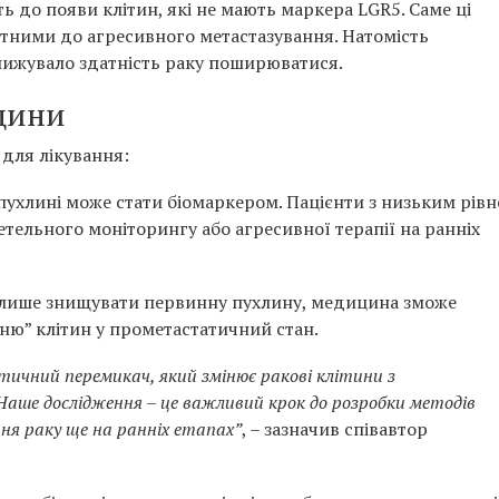
ь до появи клітин, які не мають маркера LGR5. Саме ці
атними до агресивного метастазування. Натомість
нижувало здатність раку поширюватися.
цини
 для лікування:
пухлині може стати біомаркером. Пацієнти з низьким рів
етельного моніторингу або агресивної терапії на ранніх
щоб лише знищувати первинну пухлину, медицина зможе
ню” клітин у прометастатичний стан.
ичний перемикач, який змінює ракові клітини з
ше дослідження – це важливий крок до розробки методів
ння раку ще на ранніх етапах”
, – зазначив співавтор