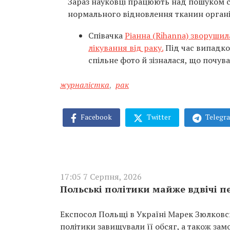
Зараз науковці працюють над пошуком сп
нормального відновлення тканин органі
Співачка
Ріанна (Rihanna) зворуши
лікування від раку.
Під час випадко
спільне фото й зізналася, що почув
журналістка
,
рак
Facebook
Twitter
Telegr
17:05 7 Серпня, 2026
Польські політики майже вдвічі п
Експосол Польщі в Україні Марек Зюлковсь
політики завищували її обсяг, а також за