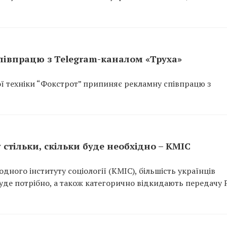
півпрацю з Telegram-каналом «Труха»
ої техніки “Фокстрот” припиняє рекламну співпрацю з
 стільки, скільки буде необхідно – КМІС
ного інституту соціології (КМІС), більшість українців
 буде потрібно, а також категорично відкидають передачу Р