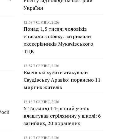
Росії у відповідь на обстріли
України
12:57 7 СЕРПНЯ, 2026
Понад 1,5 тисячі чоловіків
списали з обліку: затримали
екскерівників Мукачівського
ТЦК
12:37 7 СЕРПНЯ, 2026
Єменські хусити атакували
Саудівську Аравію: поранено 11
мирних жителів
12:18 7 СЕРПНЯ, 2026
У Таїланді 14-річний учень
осії
влаштував стрілянину у школі: 6
загиблих, 20 поранених
12:10 7 СЕРПНЯ, 2026