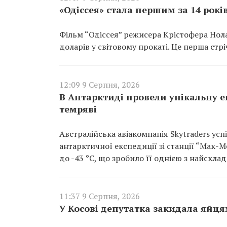
«Одіссея» стала першим за 14 рок
Фільм “Одіссея” режисера Крістофера Нола
доларів у світовому прокаті. Це перша стр
12:09 9 Серпня, 2026
В Антарктиді провели унікальну ев
темряві
Австралійська авіакомпанія Skytraders ус
антарктичної експедиції зі станції “Мак-
до -43 °C, що зробило її однією з найскла
11:37 9 Серпня, 2026
У Косові депутатка закидала яйця