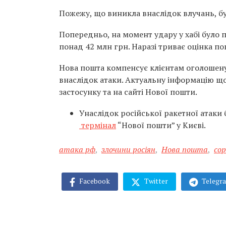
Пожежу, що виникла внаслідок влучань, б
Попередньо, на момент удару у хабі було
понад 42 млн грн. Наразі триває оцінка п
Нова пошта компенсує клієнтам оголошену
внаслідок атаки. Актуальну інформацію щ
застосунку та на сайті Нової пошти.
Унаслідок російської ракетної атаки 
термінал
“Нової пошти” у Києві.
атака рф
,
злочини росіян
,
Нова пошта
,
со
Facebook
Twitter
Telegr