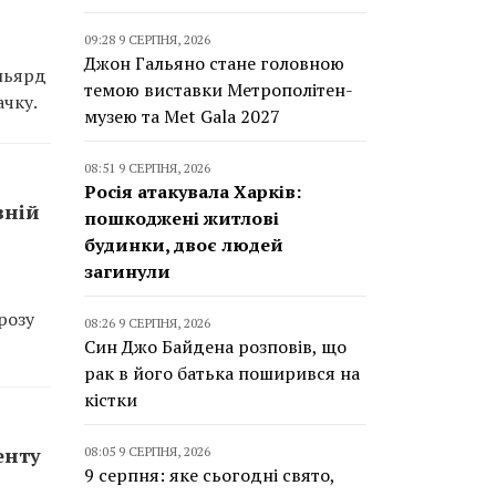
09:28 9 СЕРПНЯ, 2026
Джон Гальяно стане головною
ільярд
темою виставки Метрополітен-
ачку.
музею та Met Gala 2027
08:51 9 СЕРПНЯ, 2026
Росія атакувала Харків:
вній
пошкоджені житлові
будинки, двоє людей
загинули
розу
08:26 9 СЕРПНЯ, 2026
Син Джо Байдена розповів, що
рак в його батька поширився на
кістки
енту
08:05 9 СЕРПНЯ, 2026
9 серпня: яке сьогодні свято,