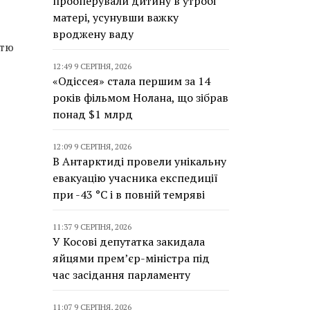
прооперували дитину в утробі
матері, усунувши важку
вроджену ваду
стю
12:49 9 СЕРПНЯ, 2026
«Одіссея» стала першим за 14
років фільмом Нолана, що зібрав
понад $1 млрд
12:09 9 СЕРПНЯ, 2026
В Антарктиді провели унікальну
евакуацію учасника експедиції
при -43 °C і в повній темряві
11:37 9 СЕРПНЯ, 2026
У Косові депутатка закидала
яйцями прем’єр-міністра під
час засідання парламенту
11:07 9 СЕРПНЯ, 2026