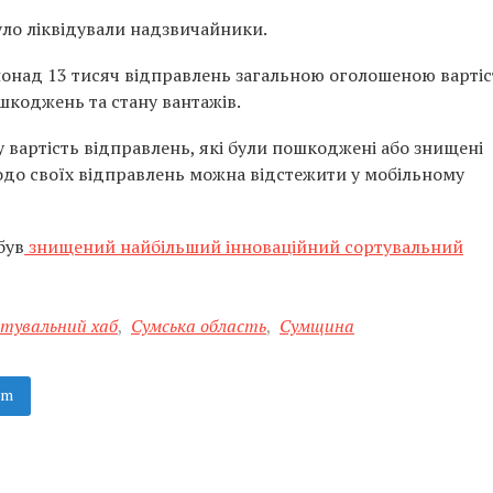
уло ліквідували надзвичайники.
 понад 13 тисяч відправлень загальною оголошеною варті
ошкоджень та стану вантажів.
 вартість відправлень, які були пошкоджені або знищені
одо своїх відправлень можна відстежити у мобільному
був
знищений найбільший інноваційний сортувальний
ртувальний хаб
,
Сумська область
,
Сумщина
am