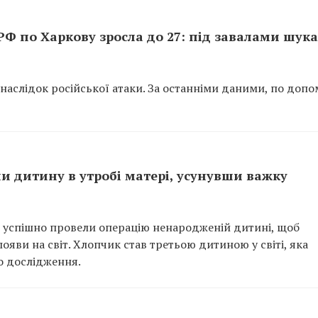
 РФ по Харкову зросла до 27: під завалами шук
внаслідок російської атаки. За останніми даними, по допо
и дитину в утробі матері, усунувши важку
ША успішно провели операцію ненародженій дитині, щоб
яви на світ. Хлопчик став третьою дитиною у світі, яка
о дослідження.