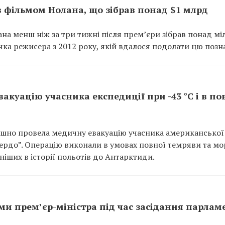
ів фільмом Нолана, що зібрав понад $1 млрд
на менш ніж за три тижні після прем’єри зібрав понад м
ічка режисера з 2012 року, якій вдалося подолати цю позн
акуацію учасника експедиції при -43 °C і в по
пішно провела медичну евакуацію учасника американської
Мердо”. Операцію виконали в умовах повної темряви та мо
дніших в історії польотів до Антарктиди.
ми прем’єр-міністра під час засідання парлам