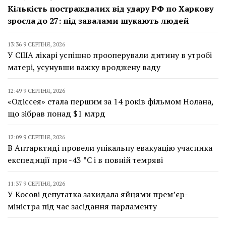
Кількість постраждалих від удару РФ по Харкову
зросла до 27: під завалами шукають людей
13:36 9 СЕРПНЯ, 2026
У США лікарі успішно прооперували дитину в утробі
матері, усунувши важку вроджену ваду
12:49 9 СЕРПНЯ, 2026
«Одіссея» стала першим за 14 років фільмом Нолана,
що зібрав понад $1 млрд
12:09 9 СЕРПНЯ, 2026
В Антарктиді провели унікальну евакуацію учасника
експедиції при -43 °C і в повній темряві
11:37 9 СЕРПНЯ, 2026
У Косові депутатка закидала яйцями прем’єр-
міністра під час засідання парламенту