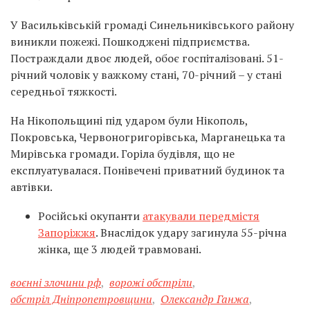
У Васильківській громаді Синельниківського району
виникли пожежі. Пошкоджені підприємства.
Постраждали двоє людей, обоє госпіталізовані. 51-
річний чоловік у важкому стані, 70-річний – у стані
середньої тяжкості.
На Нікопольщині під ударом були Нікополь,
Покровська, Червоногригорівська, Марганецька та
Мирівська громади. Горіла будівля, що не
експлуатувалася. Понівечені приватний будинок та
автівки.
Російські окупанти
атакували передмістя
Запоріжжя
. Внаслідок удару загинула 55-річна
жінка, ще 3 людей травмовані.
воєнні злочини рф
,
ворожі обстріли
,
обстріл Дніпропетровщини
,
Олександр Ганжа
,