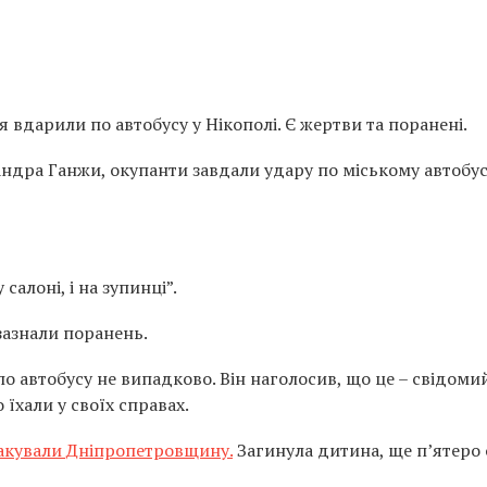
ня вдарили по автобусу у Нікополі. Є жертви та поранені.
андра Ганжи, окупанти завдали удару по міському автобу
салоні, і на зупинці”.
зазнали поранень.
о автобусу не випадково. Він наголосив, що це – свідоми
їхали у своїх справах.
акували Дніпропетровщину.
Загинула дитина, ще п’ятеро 