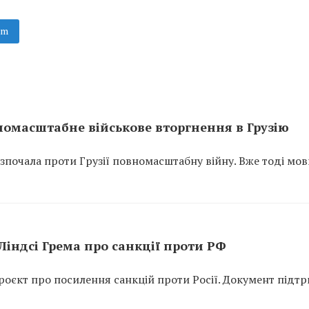
am
вномасштабне військове вторгнення в Грузію
розпочала проти Грузії повномасштабну війну. Вже тоді мо
індсі Грема про санкції проти РФ
оєкт про посилення санкцій проти Росії. Документ підт