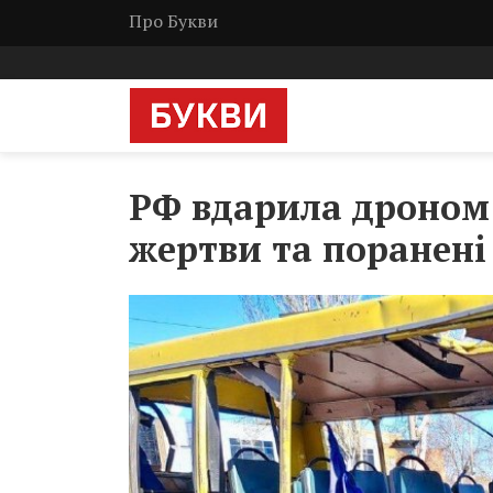
Про Букви
РФ вдарила дроном п
жертви та поранені