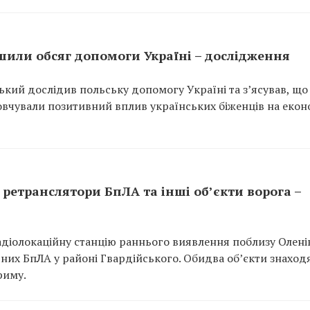
ьшили обсяг допомоги Україні – дослідження
кий дослідив польську допомогу Україні та з’ясував, що
мовчували позитивний вплив українських біженців на екон
ретранслятори БпЛА та інші об’єкти ворога –
адіолокаційну станцію раннього виявлення поблизу Оленів
арних БпЛА у районі Гвардійського. Обидва об’єкти знаход
риму.