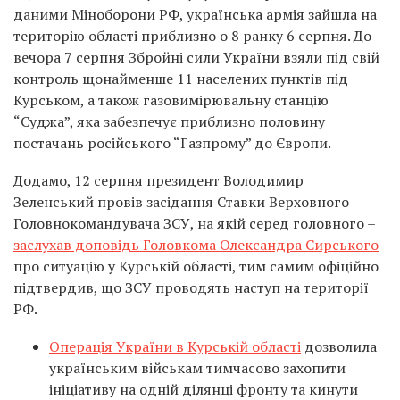
даними Міноборони РФ, українська армія зайшла на
територію області приблизно о 8 ранку 6 серпня. До
вечора 7 серпня Збройні сили України взяли під свій
контроль щонайменше 11 населених пунктів під
Курськом, а також газовимірювальну станцію
“Суджа”, яка забезпечує приблизно половину
постачань російського “Газпрому” до Європи.
Додамо, 12 серпня президент Володимир
Зеленський провів засідання Ставки Верховного
Головнокомандувача ЗСУ, на якій серед головного –
заслухав доповідь Головкома Олександра Сирського
про ситуацію у Курській області, тим самим офіційно
підтвердив, що ЗСУ проводять наступ на території
РФ.
Операція України в Курській області
дозволила
українським військам тимчасово захопити
ініціативу на одній ділянці фронту та кинути