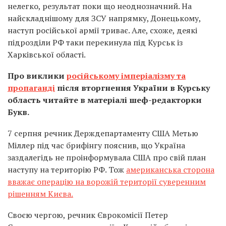
нелегко, результат поки що неоднозначний. На
найскладнішому для ЗСУ напрямку, Донецькому,
наступ російської армії триває. Але, схоже, деякі
підрозділи РФ таки перекинула під Курськ із
Харківської області.
Про виклики
російському імперіалізму та
пропаганді
після вторгнення України в Курську
область читайте в матеріалі шеф-редакторки
Букв.
7 серпня речник Держдепартаменту США Метью
Міллер під час брифінгу пояснив, що Україна
заздалегідь не проінформувала США про свій план
наступу на територію РФ. Тож
американська сторона
вважає операцію на ворожій території суверенним
рішенням Києва.
Своєю чергою, речник Єврокомісії Петер