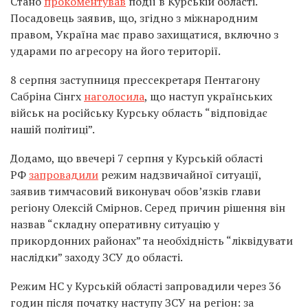
Стано
прокоментував
події в Курській області.
Посадовець заявив, що, згідно з міжнародним
правом, Україна має право захищатися, включно з
ударами по агресору на його території.
8 серпня заступниця прессекретаря Пентагону
Сабріна Сінгх
наголосила
, що наступ українських
військ на російську Курську область “відповідає
нашій політиці”.
Додамо, що ввечері 7 серпня у Курській області
РФ
запровадили
режим надзвичайної ситуації,
заявив тимчасовий виконувач обов’язків глави
регіону Олексій Смірнов. Серед причин рішення він
назвав “складну оперативну ситуацію у
прикордонних районах” та необхідність “ліквідувати
наслідки” заходу ЗСУ до області.
Режим НС у Курській області запровадили через 36
годин після початку наступу ЗСУ на регіон: за