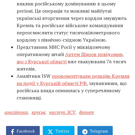
виклик російському домінуванню в цьому
регіоні. Ця операція та можливі майбутні
українські вторгнення через кордон змушують
Кремль та російське військове командування
переосмислити статус тисячокілометрового
кордону з північно-східною Україною.
Представник МНС Росії у міжвідомчому
оперативному штабі
Артем Шаров повідомив,
що з Курської області
вже евакуювали 76 тисяч
жителів.
Аналітики ISW
прокоментували реакцію Кремля
на події у Курській області РФ
, зауваживши, що
російська влада опинилась у суперечливому
становищі.
аналітики
,
круськ
,
наступ ЗСУ
,
фронт
Facebook
Twitter
Telegram