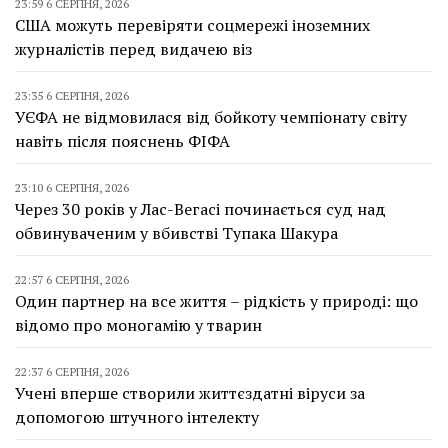
23:59 6 СЕРПНЯ, 2026
США можуть перевіряти соцмережі іноземних
журналістів перед видачею віз
23:35 6 СЕРПНЯ, 2026
УЄФА не відмовилася від бойкоту чемпіонату світу
навіть після пояснень ФІФА
23:10 6 СЕРПНЯ, 2026
Через 30 років у Лас-Вегасі починається суд над
обвинуваченим у вбивстві Тупака Шакура
22:57 6 СЕРПНЯ, 2026
Один партнер на все життя – рідкість у природі: що
відомо про моногамію у тварин
22:37 6 СЕРПНЯ, 2026
Учені вперше створили життєздатні віруси за
допомогою штучного інтелекту