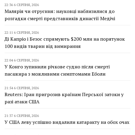
22:36 6 СЕРПНЯ, 2026
Малярія чи отруєння: науковці наблизилися до
розгадки смерті представників династії Медічі
22:11 6 СЕРПНЯ, 2026
Ді Капріо і Безос спрямують $200 млн на порятунок
100 видів тварин від вимирання
22:04 6 СЕРПНЯ, 2026
У Конго зупинили річкове судно після смерті
пасажира з можливими симптомами Еболи
21:54 6 СЕРПНЯ, 2026
Reuters: Іран пригрозив країнам Перської затоки у
разі атаки США
21:37 6 СЕРПНЯ, 2026
У США леву успішно видалили катаракту на обох очах